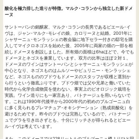
酸化を極力排した造りが特徴。マルク･コランから独立した新ドメ
ーヌ
サントーバンの銘醸家、マルク･コランの長男であるピエール･イ
ヴは、ジャン･マルク･モレイの娘、カロリーヌと結婚。2001年に
シャサーニュ･モンラッシェの教会脇に地下セラー付きの邸宅を購
入してマイクロネゴスを始めた後、2005年に両家の畑の一部を相
続しドメーヌを創設しました。所有畑の面積は6haほどで、今でも
ドメーヌとネゴスを兼業しています。双方の比率はほぼ２対１。
ドメーヌのワインはサントーバンとシャサーニュ･モンラッシェが
中心となり、ネゴスものはムルソーやピュリニー・モンラッシェ
など。ネゴスもののブドウもドメーヌのスタッフが収穫と選別か
ら行うという徹底ぶりです。ブドウ畑では父や兄弟と働いていた
時代から化学合成物質を使わない、事実上のビオロジック栽培を
実践。ワイン造りにも一家言あり、バトナージュを用いらないで
す。これは1990年代後半から2000年代の初めのブルゴーニュ白
に多く見られるプレマチュア･オキシデーション（熟成前酸化）を
避けるためです。昨今のブドウは完熟しているので、バトナージ
ュでグラを引き出さずとも、十分にリッチさが得られるとピエー
ル･イヴは考えています。
また、このドメーヌでは228リットルのブルゴーニュ樽よりひと回