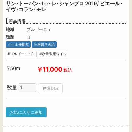
サン･トーバン･1er･レ･シャンプロ 2019/ ピエール･
イヴ･コラン･モレ
商品情報
地域
ブルゴーニュ
種類
白
クール便推奨
注意書き必読
#ブルゴーニュ白
#数量限定ワイン
750ml
￥11,000
税込
数量
在庫切れ
お気に入りに追加