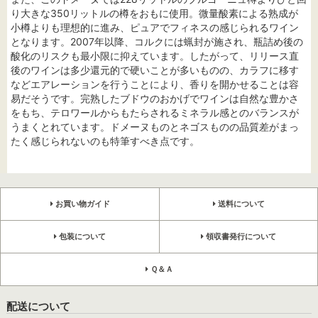
り大きな350リットルの樽をおもに使用。微量酸素による熟成が
小樽よりも理想的に進み、ピュアでフィネスの感じられるワイン
となります。2007年以降、コルクには蝋封が施され、瓶詰め後の
酸化のリスクも最小限に抑えています。したがって、リリース直
後のワインは多少還元的で硬いことが多いものの、カラフに移す
などエアレーションを行うことにより、香りを開かせることは容
易だそうです。完熟したブドウのおかげでワインは自然な豊かさ
をもち、テロワールからもたらされるミネラル感とのバランスが
うまくとれています。ドメーヌものとネゴスものの品質差がまっ
たく感じられないのも特筆すべき点です。
お買い物ガイド
送料について
包装について
領収書発行について
Ｑ＆Ａ
配送について