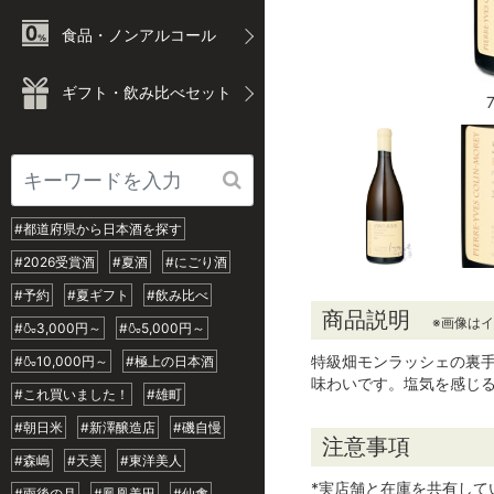
食品・ノンアルコール
ギフト・飲み比べセット
#都道府県から日本酒を探す
#2026受賞酒
#夏酒
#にごり酒
#予約
#夏ギフト
#飲み比べ
商品説明
※画像は
#🍶3,000円～
#🍶5,000円～
特級畑モンラッシェの裏
#🍶10,000円～
#極上の日本酒
味わいです。塩気を感じ
#これ買いました！
#雄町
#朝日米
#新澤醸造店
#磯自慢
注意事項
#森嶋
#天美
#東洋美人
*実店舗と在庫を共有し
#雨後の月
#鳳凰美田
#仙禽