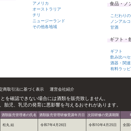
アメリカ
食品・ノ
オーストラリア
チリ
こだわりの
ニュージーランド
ノンアルコ
その他各地域
甘酒
ギフト・
ギフト
飲み比べセ
酒器・関連
有料ラッピ
定商取引法に基づく表示
運営会社紹介
ことを確認できない場合には酒類を販売致しません。
、胎児、乳児の発育に悪影響を与えるおそれがあります。
酒類販売管理者の氏名
酒類販売管理研修受講年月日
次回研修の受講期限
松丸 結
令和7年4月26日
令和10年4月25日
全国