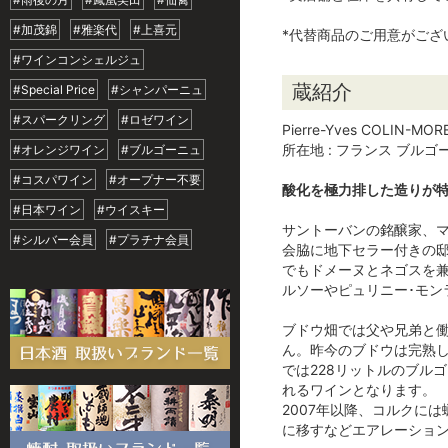
#加茂錦
#雅楽代
#上喜元
*代替商品のご用意がご
#ワインコンシェルジュ
蔵紹介
#Special Price
#シャンパーニュ
#スパークリング
#ロゼワイン
Pierre-Yves COLIN-
所在地 : フランス ブルゴ
#オレンジワイン
#ブルゴーニュ
#コスパワイン
#オープナー不要
酸化を極力排した造りが特
#日本ワイン
#ウイスキー
サントーバンの銘醸家、マ
#シルバー会員
#プラチナ会員
会脇に地下セラー付きの邸
でもドメーヌとネゴスを兼
ルソーやピュリニー･モ
ブドウ畑では父や兄弟と
ん。昨今のブドウは完熟
では228リットルのブル
れるワインとなります。
2007年以降、コルクに
に移すなどエアレーショ