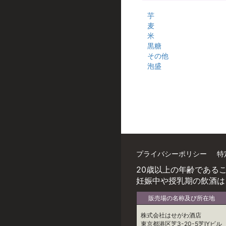
芋
麦
米
黒糖
その他
泡盛
プライバシーポリシー
特
20歳以上の年齢である
妊娠中や授乳期の飲酒は
販売場の名称及び所在地
株式会社はせがわ酒店
東京都港区芝3-20-5芝IYビル