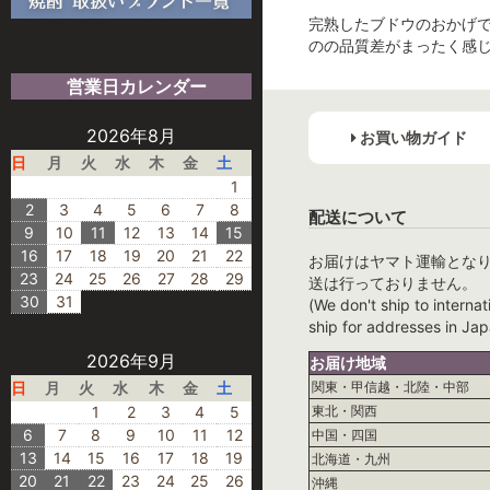
完熟したブドウのおかげ
のの品質差がまったく感
営業日カレンダー
2026年8月
お買い物ガイド
日
月
火
水
木
金
土
1
2
3
4
5
6
7
8
配送について
9
10
11
12
13
14
15
16
17
18
19
20
21
22
お届けはヤマト運輸とな
23
24
25
26
27
28
29
送は行っておりません。
30
31
(We don't ship to internat
ship for addresses in Jap
2026年9月
お届け地域
日
月
火
水
木
金
土
関東・甲信越・北陸・中部
1
2
3
4
5
東北・関西
6
7
8
9
10
11
12
中国・四国
13
14
15
16
17
18
19
北海道・九州
20
21
22
23
24
25
26
沖縄