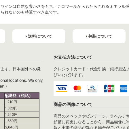
でワインは自然な豊かさをもち、テロワールからもたらされるミネラル
じられないのも特筆すべき点です。
送料について
包装について
お支払方法について
ります。日本国外への発
クレジットカード・代金引換・銀行振込
びいただけます。
ional locations. We only
an.)
配送料（税込）
1,210円
商品の画像について
1,320円
1,540円
商品のスペックやビンテージ、ラベルデ
1,650円
頻繁に変更になることから、商品画像に
報と実際の商品が異なる場合がございま
2,640円