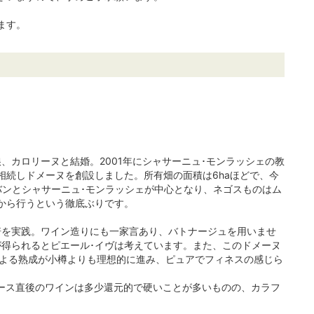
ます。
、カロリーヌと結婚。2001年にシャサーニュ･モンラッシェの教
相続しドメーヌを創設しました。所有畑の面積は6haほどで、今
バンとシャサーニュ･モンラッシェが中心となり、ネゴスものはム
から行うという徹底ぶりです。
培を実践。ワイン造りにも一家言あり、バトナージュを用いませ
得られるとピエール･イヴは考えています。また、このドメーヌ
による熟成が小樽よりも理想的に進み、ピュアでフィネスの感じら
リース直後のワインは多少還元的で硬いことが多いものの、カラフ