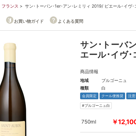
フランス
サン･トーバン･1er･アン･レミリィ 2019/ ピエール･イヴ
お買い物ガイド
よくある質問
サン･トーバン･
エール･イヴ･
商品情報
地域
ブルゴーニュ
種類
白
会員限定
クール便推奨
注意
#ブルゴーニュ白
￥12,10
750ml