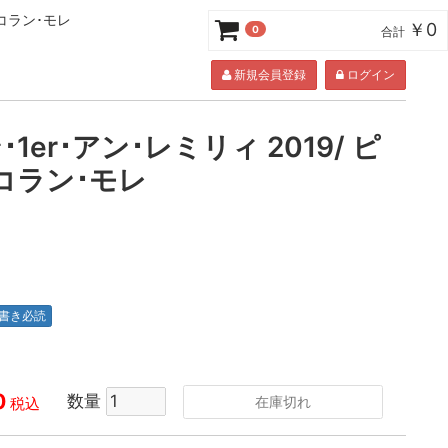
･コラン･モレ
￥0
0
合計
新規会員登録
ログイン
1er･アン･レミリィ 2019/ ピ
コラン･モレ
書き必読
0
数量
在庫切れ
税込