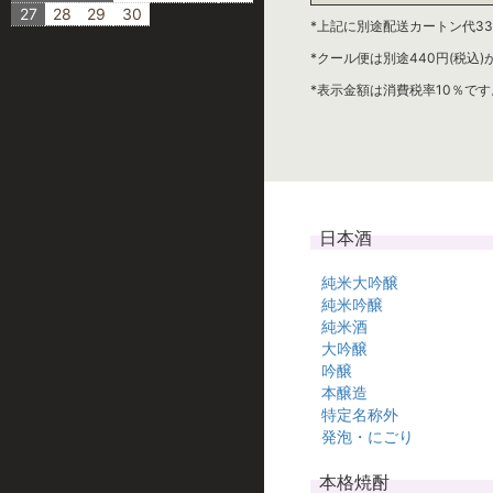
27
28
29
30
*上記に別途配送カートン代33
*クール便は別途440円(税込
*表示金額は消費税率10％です
日本酒
純米大吟醸
純米吟醸
純米酒
大吟醸
吟醸
本醸造
特定名称外
発泡・にごり
本格焼酎