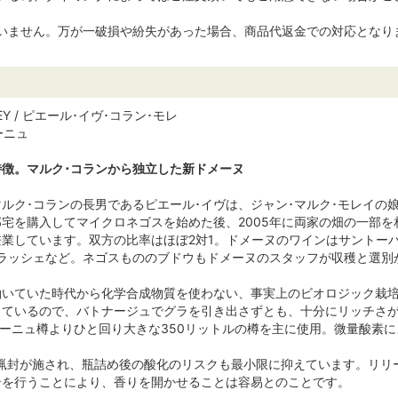
ざいません。万が一破損や紛失があった場合、商品代返金での対応となり
MOREY / ピエール･イヴ･コラン･モレ
ーニュ
徴。マルク･コランから独立した新ドメーヌ
ルク･コランの長男であるピエール･イヴは、ジャン･マルク･モレイの娘
宅を購入してマイクロネゴスを始めた後、2005年に両家の畑の一部を
業しています。双方の比率はほぼ2対1。ドメーヌのワインはサントー
ンラッシェなど。ネゴスもののブドウもドメーヌのスタッフが収穫と選別
働いていた時代から化学合成物質を使わない、事実上のビオロジック栽
しているので、バトナージュでグラを引き出さずとも、十分にリッチさが
ゴーニュ樽よりひと回り大きな350リットルの樽を主に使用。微量酸素
は蝋封が施され、瓶詰め後の酸化のリスクも最小限に抑えています。リ
ンを行うことにより、香りを開かせることは容易とのことです。