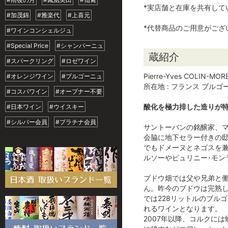
*実店舗と在庫を共有し
#加茂錦
#雅楽代
#上喜元
*代替商品のご用意がご
#ワインコンシェルジュ
#Special Price
#シャンパーニュ
蔵紹介
#スパークリング
#ロゼワイン
Pierre-Yves COLIN-
#オレンジワイン
#ブルゴーニュ
所在地 : フランス ブルゴ
#コスパワイン
#オープナー不要
酸化を極力排した造りが特
#日本ワイン
#ウイスキー
#シルバー会員
#プラチナ会員
サントーバンの銘醸家、マ
会脇に地下セラー付きの邸
でもドメーヌとネゴスを兼
ルソーやピュリニー･モ
ブドウ畑では父や兄弟と
ん。昨今のブドウは完熟
では228リットルのブル
れるワインとなります。
2007年以降、コルクに