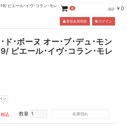
19/ ピエール･イヴ･コラン･モレ
￥0
0
合計
新規会員登録
ログイン
･ド･ボーヌ オー･ブ･デュ･モン
19/ ピエール･イヴ･コラン･モレ
イン
数量
在庫切れ
税込