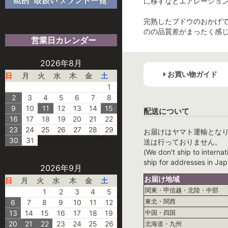
に移すなどエアレーショ
完熟したブドウのおかげ
のの品質差がまったく感
営業日カレンダー
2026年8月
お買い物ガイド
日
月
火
水
木
金
土
1
2
3
4
5
6
7
8
9
10
11
12
13
14
15
配送について
16
17
18
19
20
21
22
23
24
25
26
27
28
29
お届けはヤマト運輸とな
30
31
送は行っておりません。
(We don't ship to internat
ship for addresses in Jap
2026年9月
お届け地域
日
月
火
水
木
金
土
関東・甲信越・北陸・中部
1
2
3
4
5
東北・関西
6
7
8
9
10
11
12
13
14
15
16
17
18
19
中国・四国
20
21
22
23
24
25
26
北海道・九州