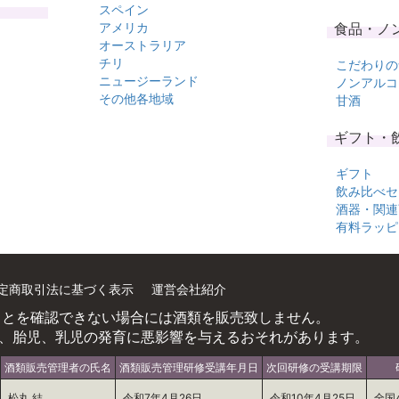
スペイン
アメリカ
食品・ノ
オーストラリア
チリ
こだわりの
ニュージーランド
ノンアルコ
その他各地域
甘酒
ギフト・
ギフト
飲み比べセ
酒器・関連
有料ラッピ
定商取引法に基づく表示
運営会社紹介
ことを確認できない場合には酒類を販売致しません。
、胎児、乳児の発育に悪影響を与えるおそれがあります。
酒類販売管理者の氏名
酒類販売管理研修受講年月日
次回研修の受講期限
松丸 結
令和7年4月26日
令和10年4月25日
全国