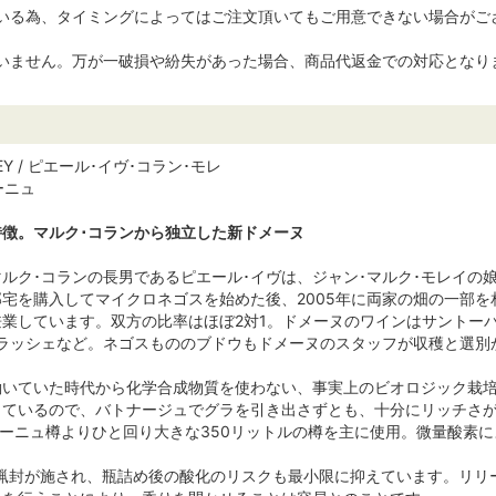
ている為、タイミングによってはご注文頂いてもご用意できない場合がご
ざいません。万が一破損や紛失があった場合、商品代返金での対応となり
MOREY / ピエール･イヴ･コラン･モレ
ーニュ
徴。マルク･コランから独立した新ドメーヌ
ルク･コランの長男であるピエール･イヴは、ジャン･マルク･モレイの娘
宅を購入してマイクロネゴスを始めた後、2005年に両家の畑の一部を
業しています。双方の比率はほぼ2対1。ドメーヌのワインはサントー
ンラッシェなど。ネゴスもののブドウもドメーヌのスタッフが収穫と選別
働いていた時代から化学合成物質を使わない、事実上のビオロジック栽
しているので、バトナージュでグラを引き出さずとも、十分にリッチさが
ゴーニュ樽よりひと回り大きな350リットルの樽を主に使用。微量酸素
は蝋封が施され、瓶詰め後の酸化のリスクも最小限に抑えています。リ