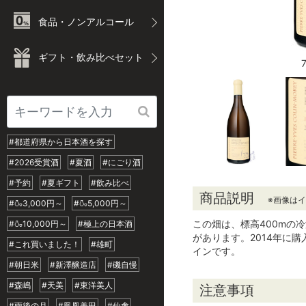
食品・ノンアルコール
ギフト・飲み比べセット
#都道府県から日本酒を探す
#2026受賞酒
#夏酒
#にごり酒
#予約
#夏ギフト
#飲み比べ
商品説明
※画像は
#🍶3,000円～
#🍶5,000円～
この畑は、標高400mの
#🍶10,000円～
#極上の日本酒
があります。2014年に
#これ買いました！
#雄町
インです。
#朝日米
#新澤醸造店
#磯自慢
#森嶋
#天美
#東洋美人
注意事項
#雨後の月
#鳳凰美田
#仙禽