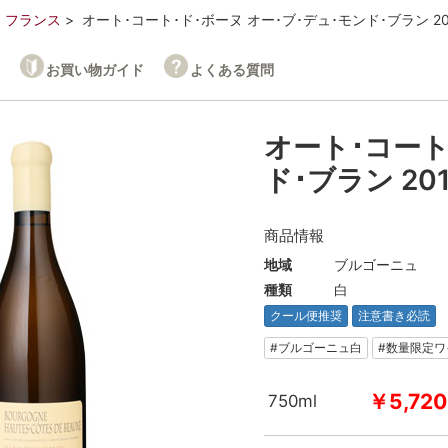
フランス
オート･コート･ド･ボーヌ オー･ブ･デュ･モンド･ブラン 20
お買い物ガイド
よくある質問
オート･コート
ド･ブラン 20
商品情報
地域
ブルゴーニュ
種類
白
クール便推奨
注意書き必読
#ブルゴーニュ白
#数量限定ワ
￥5,720
750ml