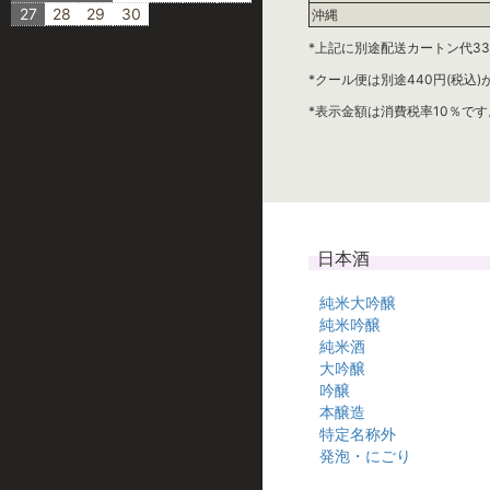
27
28
29
30
沖縄
*上記に別途配送カートン代33
*クール便は別途440円(税込
*表示金額は消費税率10％です
日本酒
純米大吟醸
純米吟醸
純米酒
大吟醸
吟醸
本醸造
特定名称外
発泡・にごり