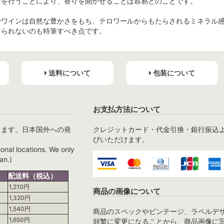
ンを行うことにより、香りを開かせることは容易とのことです。
でワインは自然な豊かさをもち、テロワールからもたらされるミネラル
じられないのも特筆すべき点です。
送料について
包装について
お支払方法について
ります。日本国外への発
クレジットカード・代金引換・銀行振込
びいただけます。
ional locations. We only
an.)
配送料（税込）
1,210円
商品の画像について
1,320円
1,540円
商品のスペックやビンテージ、ラベルデ
1,650円
頻繁に変更になることから、商品画像に