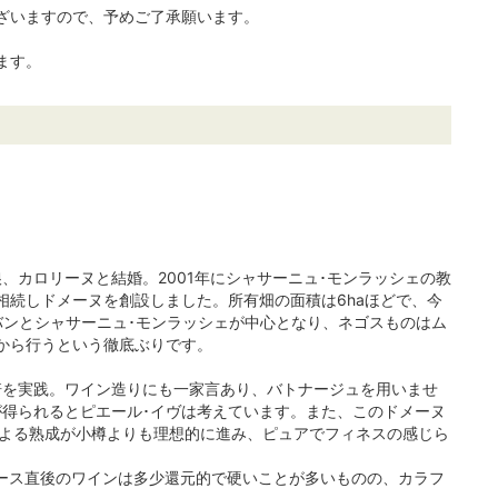
ざいますので、予めご了承願います。
ます。
、カロリーヌと結婚。2001年にシャサーニュ･モンラッシェの教
相続しドメーヌを創設しました。所有畑の面積は6haほどで、今
バンとシャサーニュ･モンラッシェが中心となり、ネゴスものはム
から行うという徹底ぶりです。
培を実践。ワイン造りにも一家言あり、バトナージュを用いませ
得られるとピエール･イヴは考えています。また、このドメーヌ
による熟成が小樽よりも理想的に進み、ピュアでフィネスの感じら
リース直後のワインは多少還元的で硬いことが多いものの、カラフ