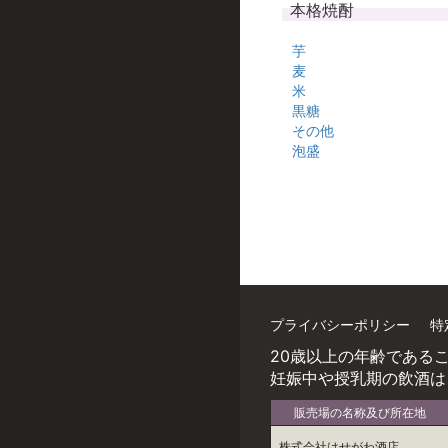
本格焼酎
芋
麦
米
黒糖
その他
泡盛
プライバシーポリシー
特
20歳以上の年齢である
妊娠中や授乳期の飲酒は
販売場の名称及び所在地
株式会社はせがわ酒店