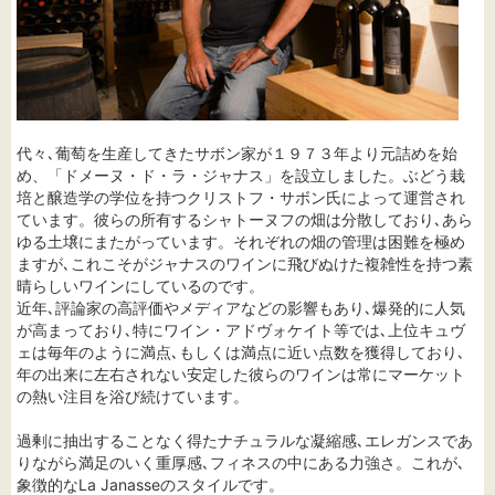
代々､葡萄を生産してきたサボン家が１９７３年より元詰めを始
め、「ドメーヌ・ド・ラ・ジャナス」を設立しました。ぶどう栽
培と醸造学の学位を持つクリストフ・サボン氏によって運営され
ています。彼らの所有するシャトーヌフの畑は分散しており､あら
ゆる土壌にまたがっています。それぞれの畑の管理は困難を極め
ますが､これこそがジャナスのワインに飛びぬけた複雑性を持つ素
晴らしいワインにしているのです。
近年､評論家の高評価やメディアなどの影響もあり､爆発的に人気
が高まっており､特にワイン・アドヴォケイト等では､上位キュヴ
ェは毎年のように満点､もしくは満点に近い点数を獲得しており､
年の出来に左右されない安定した彼らのワインは常にマーケット
の熱い注目を浴び続けています。
過剰に抽出することなく得たナチュラルな凝縮感､エレガンスであ
りながら満足のいく重厚感､フィネスの中にある力強さ。これが､
象徴的なLa Janasseのスタイルです。