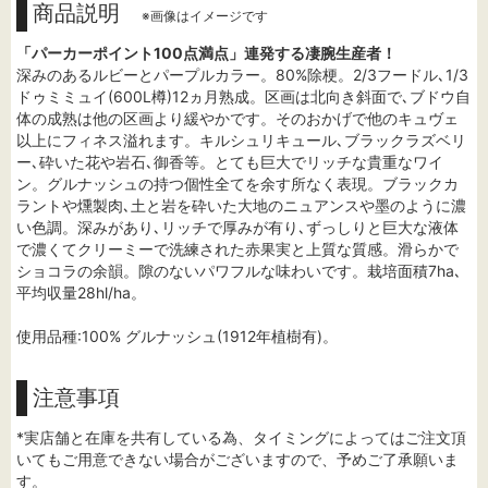
商品説明
※画像はイメージです
「パーカーポイント100点満点」連発する凄腕生産者！
深みのあるルビーとパープルカラー。80%除梗。2/3フードル､1/3
ドゥミミュイ(600L樽)12ヵ月熟成。区画は北向き斜面で､ブドウ自
体の成熟は他の区画より緩やかです。そのおかげで他のキュヴェ
以上にフィネス溢れます。キルシュリキュール､ブラックラズベリ
ー､砕いた花や岩石､御香等。とても巨大でリッチな貴重なワイ
ン。グルナッシュの持つ個性全てを余す所なく表現。ブラックカ
ラントや燻製肉､土と岩を砕いた大地のニュアンスや墨のように濃
い色調。深みがあり､リッチで厚みが有り､ずっしりと巨大な液体
で濃くてクリーミーで洗練された赤果実と上質な質感。滑らかで
ショコラの余韻。隙のないパワフルな味わいです。栽培面積7ha､
平均収量28hl/ha。
使用品種:100% グルナッシュ(1912年植樹有)。
注意事項
*実店舗と在庫を共有している為、タイミングによってはご注文頂
いてもご用意できない場合がございますので、予めご了承願いま
す。