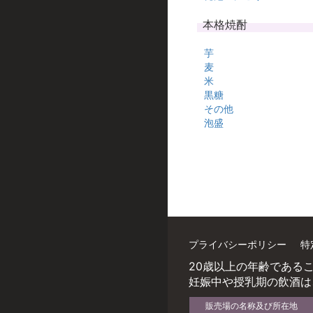
本格焼酎
芋
麦
米
黒糖
その他
泡盛
プライバシーポリシー
特
20歳以上の年齢である
妊娠中や授乳期の飲酒は
販売場の名称及び所在地