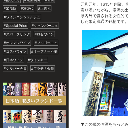
元和元年、1615年創業
#加茂錦
#雅楽代
#上喜元
寄り添いながら、湯沢の
県内外で愛される女性的で
#ワインコンシェルジュ
した限定流通の銘柄です
#Special Price
#シャンパーニュ
#スパークリング
#ロゼワイン
#オレンジワイン
#ブルゴーニュ
#コスパワイン
#オープナー不要
#日本ワイン
#ウイスキー
#シルバー会員
#プラチナ会員
▼この蔵のお酒をもっと