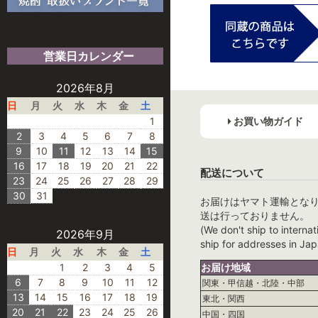
営業日カレンダー
2026年8月
日
月
火
水
木
金
土
1
お買い物ガイド
2
3
4
5
6
7
8
9
10
11
12
13
14
15
16
17
18
19
20
21
22
配送について
23
24
25
26
27
28
29
30
31
お届けはヤマト運輸とな
送は行っておりません。
(We don't ship to internat
2026年9月
ship for addresses in Jap
日
月
火
水
木
金
土
1
2
3
4
5
お届け地域
6
7
8
9
10
11
12
関東・甲信越・北陸・中部
13
14
15
16
17
18
19
東北・関西
20
21
22
23
24
25
26
中国・四国