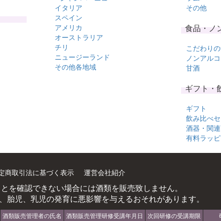
イタリア
その他
スペイン
アメリカ
食品・ノ
オーストラリア
チリ
こだわりの
ニュージーランド
ノンアルコ
その他各地域
甘酒
ギフト・
ギフト
飲み比べセ
酒器・関連
有料ラッピ
定商取引法に基づく表示
運営会社紹介
ことを確認できない場合には酒類を販売致しません。
、胎児、乳児の発育に悪影響を与えるおそれがあります。
酒類販売管理者の氏名
酒類販売管理研修受講年月日
次回研修の受講期限