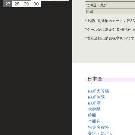
27
28
29
30
北海道・九州
沖縄
*上記に別途配送カートン代33
*クール便は別途440円(税込
*表示金額は消費税率10％です
日本酒
純米大吟醸
純米吟醸
純米酒
大吟醸
吟醸
本醸造
特定名称外
発泡・にごり