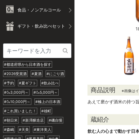
食品・ノンアルコール
ギフト・飲み比べセット
1
#都道府県から日本酒を探す
#2026受賞酒
#夏酒
#にごり酒
#予約
#夏ギフト
#飲み比べ
商品説明
※画像は
#🍶3,000円～
#🍶5,000円～
あえて磨かず酒米の持つ
#🍶10,000円～
#極上の日本酒
#これ買いました！
#雄町
蔵紹介
#朝日米
#新澤醸造店
#磯自慢
#森嶋
#天美
#東洋美人
飲む人の心まで動かす日
#雨後の月
#鳳凰美田
#仙禽