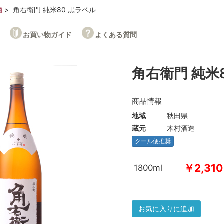
酒
角右衛門 純米80 黒ラベル
お買い物ガイド
よくある質問
角右衛門 純米
商品情報
地域
秋田県
蔵元
木村酒造
クール便推奨
￥2,310
1800ml
お気に入りに追加