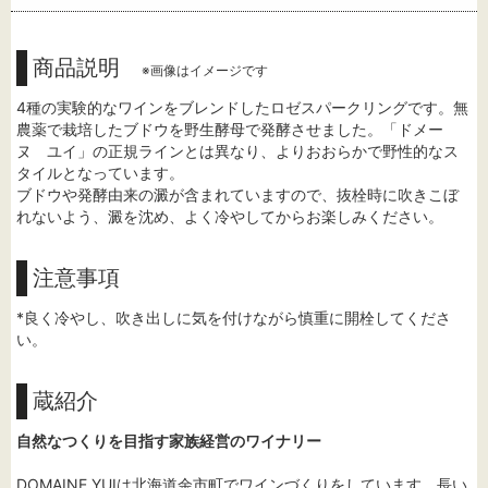
商品説明
※画像はイメージです
4種の実験的なワインをブレンドしたロゼスパークリングです。無
農薬で栽培したブドウを野生酵母で発酵させました。「ドメー
ヌ ユイ」の正規ラインとは異なり、よりおおらかで野性的なス
タイルとなっています。
ブドウや発酵由来の澱が含まれていますので、抜栓時に吹きこぼ
れないよう、澱を沈め、よく冷やしてからお楽しみください。
注意事項
*良く冷やし、吹き出しに気を付けながら慎重に開栓してくださ
い。
蔵紹介
自然なつくりを目指す家族経営のワイナリー
DOMAINE YUIは北海道余市町でワインづくりをしています。長い