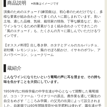
商品説明
※画像はイメージです
演奏のためのエチュード(練習曲)は、初心者のためだけでなく、多
様な要素が組み合わさって多くの人々に親しまれています。良い
土地、適した品種、気候、栽培家の情熱、丁寧な醸造など、良い
ワインをつくるための要素がうまく組み合わさってできたこの
「風のエチュード」も、たくさんの方々に親しんでいただけるワ
インです。
【オススメ料理】出し巻き卵、ホタテとディルのカルパッチョ、
岩牡蠣・レモンジュレ、蕪のそぼろ餡かけ、イサキのポワレ、ア
スパラベーコン、シュークリーム
蔵紹介
こんなワインになりたいという葡萄の声に耳を澄ませ、その持ち
味を生かすことを大切にしています。
1950年代に特殊学級の中学生達が中心となって開墾した葡萄畑
が、ココ・ファーム・ワイナリーの原点。農作業を通して園生の
自立をめざす「こころみ学園」の父兄の出資によって設立されま
した。自家畑では60年間除草剤や化学肥料は使わず、園生達が手