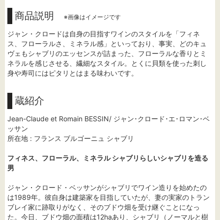
商品説明
※画像はイメージです
ジャン・クロードは自身の目指すワインのスタイルを「フィネ
ス、フローラルさ、ミネラル感」といっており、事実、どのキュ
ヴェもシャブリのエッセンスが詰まった、フローラルな香りとミ
ネラルを感じさせる、繊細なスタイル。とくに貝類を使った刺し
身や寿司にはピタリとはまる味わいです。
蔵紹介
Jean-Claude et Romain BESSIN/ ジャン･クロード･エ･ロマン･ベ
ッサン
所在地 : フランス ブルゴーニュ シャブリ
フィネス、フローラル、ミネラル シャブリらしいシャブリを造る
男
ジャン・クロード・ベッサンがシャブリでワイン造りを始めたの
は1989年。彼自身は建築家を目指していたが、妻の実家のトラン
ブレイ家に跡取りがなく、そのブドウ畑を受け継ぐことになっ
た。今日、ブドウ畑の面積は12haあり、シャブリ（ノーマルと樹