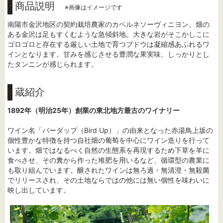
商品説明
※画像はイメージです
南陽市金沢地区の契約栽培農家のカベルネソーヴィニヨン。畑の
ある金沢は足もすくむような急傾斜地。大きな岩がそこかしこに
ゴロゴロと存在する厳しい土地で育つブドウは凝縮感あふれるワ
インとなります。甘みを感じさせる豊潤な果実味、しっかりとし
たタンニンが感じられます。
蔵紹介
1892年（明治25年）創業の東北地方最古のワイナリー
ワイン名「バーダップ（Bird Up）」の由来となった赤湯鳥上坂の
個性豊かな特徴を持つ自社畑の葡萄を中心にワイン造りを行って
います。畑ではなるべく自然の生態系を再現するため下草を羊に
食べさせ、その糞から作った堆肥を用いるなど、循環型の農業に
も取り組んでいます。醸されたワインは無ろ過・無清澄・無殺菌
でリリースされ、その土地ならではの他には無い個性を味わいに
映し出しています。