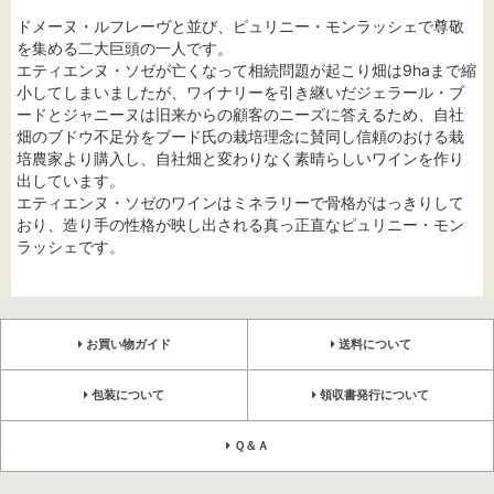
ドメーヌ・ルフレーヴと並び、ピュリニー・モンラッシェで尊敬
を集める二大巨頭の一人です。
エティエンヌ・ソゼが亡くなって相続問題が起こり畑は9haまで縮
小してしまいましたが、ワイナリーを引き継いだジェラール・ブ
ードとジャニーヌは旧来からの顧客のニーズに答えるため、自社
畑のブドウ不足分をブード氏の栽培理念に賛同し信頼のおける栽
培農家より購入し、自社畑と変わりなく素晴らしいワインを作り
出しています。
エティエンヌ・ソゼのワインはミネラリーで骨格がはっきりして
おり、造り手の性格が映し出される真っ正直なピュリニー・モン
ラッシェです。
お買い物ガイド
送料について
包装について
領収書発行について
Ｑ＆Ａ