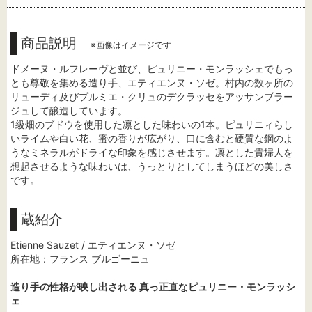
商品説明
※画像はイメージです
ドメーヌ・ルフレーヴと並び、ピュリニー・モンラッシェでもっ
とも尊敬を集める造り手、エティエンヌ・ソゼ。村内の数ヶ所の
リューディ及びプルミエ・クリュのデクラッセをアッサンブラー
ジュして醸造しています。
1級畑のブドウを使用した凛とした味わいの1本。ピュリニィらし
いライムや白い花、蜜の香りが広がり、口に含むと硬質な鋼のよ
うなミネラルがドライな印象を感じさせます。凛とした貴婦人を
想起させるような味わいは、うっとりとしてしまうほどの美しさ
です。
蔵紹介
Etienne Sauzet / エティエンヌ・ソゼ
所在地：フランス ブルゴーニュ
造り手の性格が映し出される 真っ正直なピュリニー・モンラッシ
ェ