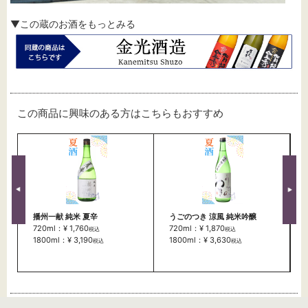
▼この蔵のお酒をもっとみる
この商品に興味のある方はこちらもおすすめ
播州一献 純米 夏辛
うごのつき 涼風 純米吟醸
720ml：¥ 1,760
720ml：¥ 1,870
税込
税込
1800ml：¥ 3,190
1800ml：¥ 3,630
税込
税込