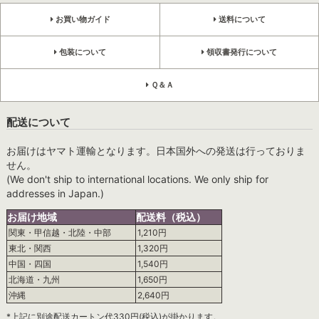
お買い物ガイド
送料について
包装について
領収書発行について
Ｑ＆Ａ
配送について
お届けはヤマト運輸となります。日本国外への発送は行っておりま
せん。
(We don't ship to international locations. We only ship for
addresses in Japan.)
お届け地域
配送料（税込）
関東・甲信越・北陸・中部
1,210円
東北・関西
1,320円
中国・四国
1,540円
北海道・九州
1,650円
沖縄
2,640円
*上記に別途配送カートン代330円(税込)が掛かります。