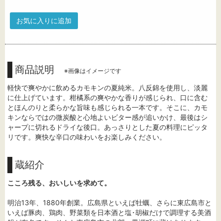
お気に入りに追加
商品説明
※画像はイメージです
軽快で爽やかに飲めるカモキンの夏純米。八反錦を使用し、淡麗
に仕上げています。柑橘系の爽やかな香りが感じられ、口に含む
とほんのりと柔らかな旨味も感じられる一本です。そこに、カモ
キンならではの微炭酸と心地よいビター感が追いかけ、最後はシ
ャープに切れるドライな後口。あっさりとした夏の料理にピッタ
リです。爽快な辛口の味わいをお楽しみください。
蔵紹介
こころ残る、おいしいを求めて。
明治13年、1880年創業。広島県といえば牡蠣、さらに東広島市と
いえば豚肉、鶏肉、野菜類を日本酒と塩･胡椒だけで調理する美酒