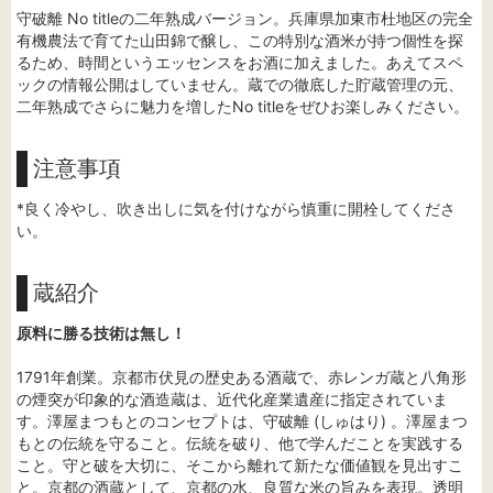
守破離 No titleの二年熟成バージョン。兵庫県加東市杜地区の完全
有機農法で育てた山田錦で醸し、この特別な酒米が持つ個性を探
るため、時間というエッセンスをお酒に加えました。あえてスペ
ックの情報公開はしていません。蔵での徹底した貯蔵管理の元、
二年熟成でさらに魅力を増したNo titleをぜひお楽しみください。
注意事項
*良く冷やし、吹き出しに気を付けながら慎重に開栓してくださ
い。
蔵紹介
原料に勝る技術は無し！
1791年創業。京都市伏見の歴史ある酒蔵で、赤レンガ蔵と八角形
の煙突が印象的な酒造蔵は、近代化産業遺産に指定されていま
す。澤屋まつもとのコンセプトは、守破離 (しゅはり) 。澤屋まつ
もとの伝統を守ること。伝統を破り、他で学んだことを実践する
こと。守と破を大切に、そこから離れて新たな価値観を見出すこ
と。京都の酒蔵として、京都の水、良質な米の旨みを表現。透明