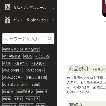
食品・ノンアルコール
ギフト・飲み比べセット
#都道府県から日本酒を探す
#2026受賞酒
#夏酒
#にごり酒
#予約
#夏ギフト
#飲み比べ
商品説明
※画像は
#🍶3,000円～
#🍶5,000円～
自社栽培のメルロを使用
#🍶10,000円～
#極上の日本酒
のです。また果実感あふ
#これ買いました！
#雄町
ィーの違いは単一品種だ
しみの一つです。
#朝日米
#新澤醸造店
#磯自慢
#森嶋
#天美
#東洋美人
蔵紹介
#雨後の月
#鳳凰美田
#仙禽