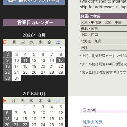
(We don't ship to internat
ship for addresses in Jap
お届け地域
営業日カレンダー
関東・甲信越・北陸・中部
東北・関西
2026年8月
中国・四国
北海道・九州
日
月
火
水
木
金
土
沖縄
1
2
3
4
5
6
7
8
*上記に別途配送カートン代33
9
10
11
12
13
14
15
*クール便は別途440円(税込
16
17
18
19
20
21
22
23
24
25
26
27
28
29
*表示金額は消費税率10％です
30
31
2026年9月
日
月
火
水
木
金
土
1
2
3
4
5
日本酒
6
7
8
9
10
11
12
13
14
15
16
17
18
19
純米大吟醸
20
21
22
23
24
25
26