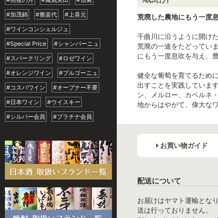
#加茂錦
#雅楽代
#上喜元
荒廃した農地にもう一度
#ワインコンシェルジュ
千曲川に沿うように開け
#Special Price
#シャンパーニュ
荒廃の一途をたどっていま
にもう一度息吹を与え、
#スパークリング
#ロゼワイン
#オレンジワイン
#ブルゴーニュ
健全な葡萄を育てるため
出すことを実践していま
#コスパワイン
#オープナー不要
ン、メルロー、カベルネ
#日本ワイン
#ウイスキー
地からはやがて、偉大な
#シルバー会員
#プラチナ会員
お買い物ガイド
配送について
お届けはヤマト運輸とな
送は行っておりません。