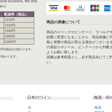
ional locations. We only
an.)
配送料（税込）
1,210円
商品の画像について
1,320円
1,540円
商品のスペックやビンテージ、ラベルデ
1,650円
頻繁に変更になることから、商品画像に
報と実際の商品が異なる場合がございま
2,640円
の肩貼りやシール、ビンテージから判断
0円(税込)が掛かります。
ようお願い致します。
)が掛かります。
画像は参考程度とし、必ず商品名にてご
い。
。
日本のワイン
梅酒・和
赤
梅酒