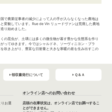
全国で農業従事者の減少によって人の手が入らなくなった農地は
しています。Rue de Vin リュードヴァンは荒廃した農地
を造り始めました。
多くの昆虫が、土壌には多くの微生物が暮す豊かな生態系を作り
繋がってゆきます。今ではシャルドネ、ソーヴィニヨン・ブラ
面を吹き上がり、豊富な日射量と大きな寒暖の差を生み出すこの
領収書発行について
Ｑ＆Ａ
オンライン店へのお問い合わせ
よりお選
店頭の在庫状況は、オンライン店でお調べするこ
とができません。