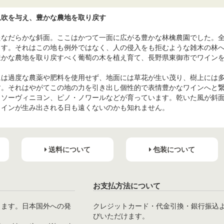
息吹を与え、豊かな農地を取り戻す
たなだらかな斜面。ここはかつて一面に広がる豊かな林檎農園でした。
す。それはこの地も例外ではなく、人の侵入をも拒むような雑木の林へと変貌
豊かな農地を取り戻すべく葡萄の木を植え育て、長野県東御市でワイン
には過度な農薬や肥料を使用せず、地面には草花が生い茂り、樹上には
す。それはやがてこの地の力を引き出し個性的で表情豊かなワインへと
・ソーヴィニヨン、ピノ・ノワールなどが育っています。乾いた風が斜
ワインが生み出される日も遠くないのかも知れません。
送料について
包装について
お支払方法について
ります。日本国外への発
クレジットカード・代金引換・銀行振込
びいただけます。