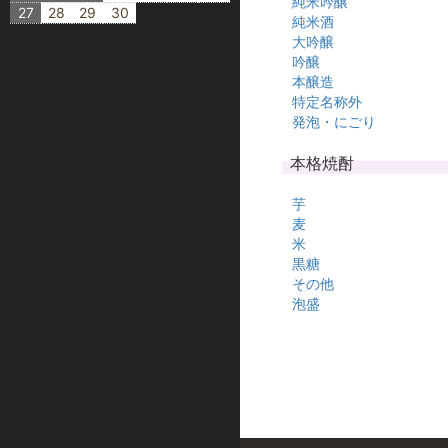
純米吟醸
27
28
29
30
純米酒
大吟醸
吟醸
本醸造
特定名称外
発泡・にごり
本格焼酎
芋
麦
米
黒糖
その他
泡盛