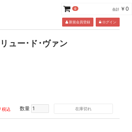
￥0
0
合計
新規会員登録
ログイン
 / リュー･ド･ヴァン
0
数量
在庫切れ
税込