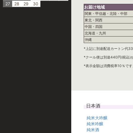
27
28
29
30
お届け地域
関東・甲信越・北陸・中部
東北・関西
中国・四国
北海道・九州
沖縄
*上記に別途配送カートン代33
*クール便は別途440円(税込
*表示金額は消費税率10％です
日本酒
純米大吟醸
純米吟醸
純米酒