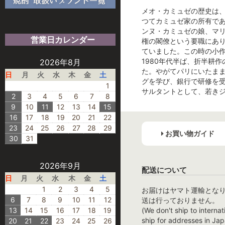
メオ・カミュゼの歴史は
つてカミュゼ家の所有で
ンヌ・カミュゼの娘、マリ
営業日カレンダー
権の閣僚という要職にあ
ていました。この時の小作
1980年代半ば、折半耕
2026年8月
た。やがてパリにいたま
日
月
火
水
木
金
土
グを学び、銀行で研修を受
1
サルタントとして、若き
2
3
4
5
6
7
8
9
10
11
12
13
14
15
16
17
18
19
20
21
22
23
24
25
26
27
28
29
お買い物ガイド
30
31
2026年9月
配送について
日
月
火
水
木
金
土
1
2
3
4
5
お届けはヤマト運輸とな
6
7
8
9
10
11
12
送は行っておりません。
13
14
15
16
17
18
19
(We don't ship to internat
ship for addresses in Jap
20
21
22
23
24
25
26