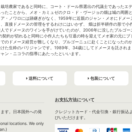
、栽培農家であると同時に、コート・ドール県選出の代議士であったエ
あったことから、メオ・カミュゼのクロ・ド・ヴージョの畑は城の周囲
ア・ノワロには跡継ぎがなく、1959年に近親のジャン・メオにドメ
り、直接ドメーヌの管理をするわけにはいかず、 畑は折半耕作の形で小
人でドメーヌのワインを手がけていたのが、2006年に没したブルゴ
作の契約が切れると同時に小作人たちも引退の時を迎えてメオ家の元にブ
までのドメーヌ経営が難しくなり、ブルゴーニュに赴くことになったの
けた生粋のパリジャンです。1989年、34歳にしてドメーヌを託され
ジャン・ニコラの指導にあたったといいます。
送料について
包装について
お支払方法について
ります。日本国外への発
クレジットカード・代金引換・銀行振込
びいただけます。
ional locations. We only
an.)