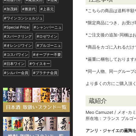
#加茂錦
#雅楽代
#上喜元
*こちらの商品は送料半額
#ワインコンシェルジュ
*限定商品につき、お受け
#Special Price
#シャンパーニュ
*ご注文後の追加･同梱は
#スパークリング
#ロゼワイン
#オレンジワイン
#ブルゴーニュ
*商品をカゴに入れるだ
#コスパワイン
#オープナー不要
*厳重に梱包しておりま
#日本ワイン
#ウイスキー
*同一人物、同一グループ
#シルバー会員
#プラチナ会員
より多くの方にご購入頂
蔵紹介
Meo Camuzet / メオ･
所在地：フランス ブルゴ
アンリ・ジャイエの薫陶