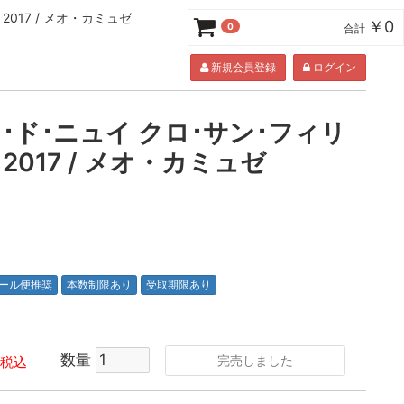
017 / メオ・カミュゼ
￥0
0
合計
新規会員登録
ログイン
･ド･ニュイ クロ･サン･フィリ
2017 / メオ・カミュゼ
ール便推奨
本数制限あり
受取期限あり
数量
完売しました
税込