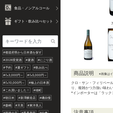
食品・ノンアルコール
ギフト・飲み比べセット
#都道府県から日本酒を探す
#2026受賞酒
#夏酒
#にごり酒
#予約
#夏ギフト
#飲み比べ
商品説明
※画像は
#🍶3,000円～
#🍶5,000円～
クロ・サン・フィリベー
#🍶10,000円～
#極上の日本酒
り、複雑かつ力強い味わ
#これ買いました！
#雄町
*インポーターは「ラック
#朝日米
#新澤醸造店
#磯自慢
#森嶋
#天美
#東洋美人
注意事項
#雨後の月
#鳳凰美田
#仙禽