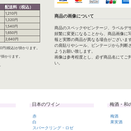
配送料（税込）
1,210円
商品の画像について
1,320円
1,540円
商品のスペックやビンテージ、ラベルデ
1,650円
頻繁に変更になることから、商品画像に
報と実際の商品が異なる場合がございま
2,640円
の肩貼りやシール、ビンテージから判断
0円(税込)が掛かります。
ようお願い致します。
)が掛かります。
画像は参考程度とし、必ず商品名にてご
い。
。
日本のワイン
梅酒・和
赤
梅酒
白
果実酒
スパークリング・ロゼ