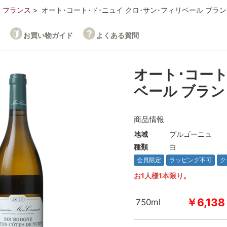
フランス
オート･コート･ド･ニュイ クロ･サン･フィリベール ブラン 2
お買い物ガイド
よくある質問
オート･コート
ベール ブラン 
商品情報
地域
ブルゴーニュ
種類
白
会員限定
ラッピング不可
ク
お1人様1本限り。
￥6,138
750ml