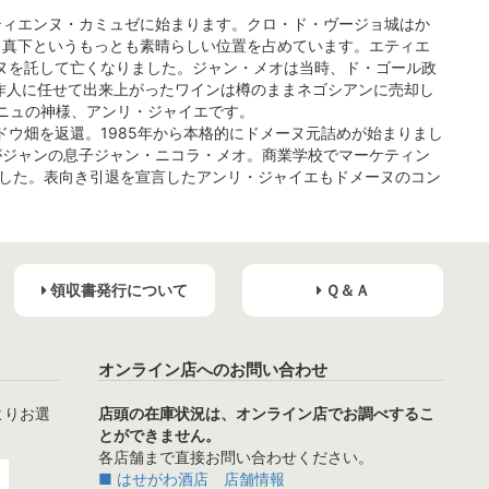
ティエンヌ・カミュゼに始まります。クロ・ド・ヴージョ城はか
と真下というもっとも素晴らしい位置を占めています。エティエ
ーヌを託して亡くなりました。ジャン・メオは当時、ド・ゴール政
作人に任せて出来上がったワインは樽のままネゴシアンに売却し
ーニュの神様、アンリ・ジャイエです。
ドウ畑を返還。1985年から本格的にドメーヌ元詰めが始まりまし
がジャンの息子ジャン・ニコラ・メオ。商業学校でマーケティン
ました。表向き引退を宣言したアンリ・ジャイエもドメーヌのコン
領収書発行について
Ｑ＆Ａ
オンライン店へのお問い合わせ
よりお選
店頭の在庫状況は、オンライン店でお調べするこ
とができません。
各店舗まで直接お問い合わせください。
■ はせがわ酒店 店舗情報