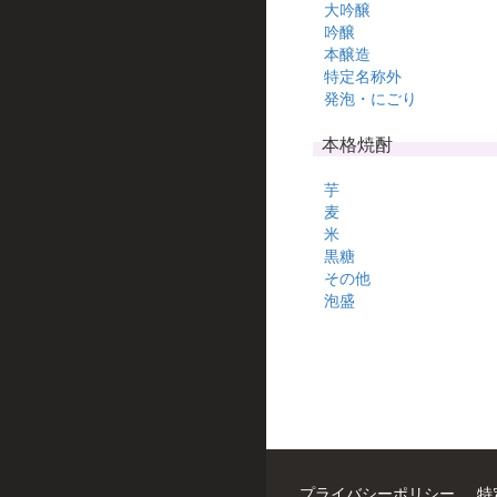
大吟醸
吟醸
本醸造
特定名称外
発泡・にごり
本格焼酎
芋
麦
米
黒糖
その他
泡盛
プライバシーポリシー
特