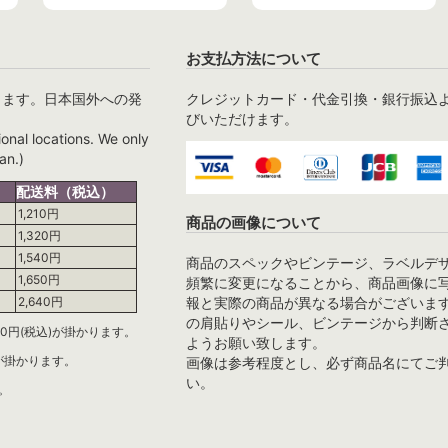
お支払方法について
ります。日本国外への発
クレジットカード・代金引換・銀行振込
びいただけます。
ional locations. We only
an.)
配送料（税込）
1,210円
商品の画像について
1,320円
1,540円
商品のスペックやビンテージ、ラベルデ
1,650円
頻繁に変更になることから、商品画像に
報と実際の商品が異なる場合がございま
2,640円
の肩貼りやシール、ビンテージから判断
0円(税込)が掛かります。
ようお願い致します。
)が掛かります。
画像は参考程度とし、必ず商品名にてご
い。
。