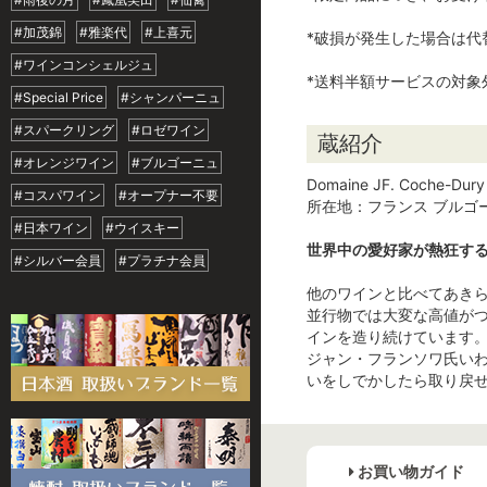
#加茂錦
#雅楽代
#上喜元
*破損が発生した場合は代
#ワインコンシェルジュ
*送料半額サービスの対象
#Special Price
#シャンパーニュ
#スパークリング
#ロゼワイン
蔵紹介
#オレンジワイン
#ブルゴーニュ
Domaine JF. Coch
#コスパワイン
#オープナー不要
所在地：フランス ブルゴ
#日本ワイン
#ウイスキー
世界中の愛好家が熱狂す
#シルバー会員
#プラチナ会員
他のワインと比べてあき
並行物では大変な高値が
インを造り続けています
ジャン・フランソワ氏い
いをしでかしたら取り戻
お買い物ガイド