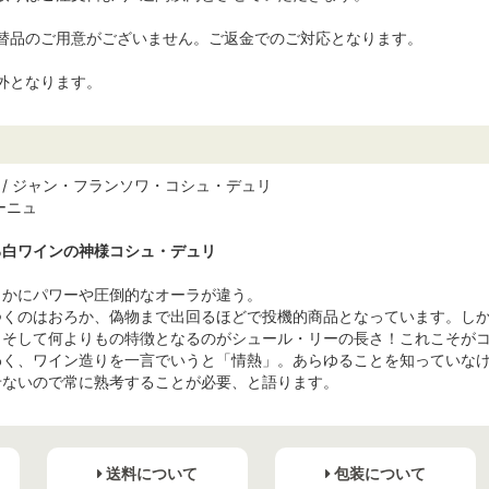
替品のご用意がございません。ご返金でのご対応となります。
外となります。
e-Dury / ジャン・フランソワ・コシュ・デュリ
ーニュ
る白ワインの神様コシュ・デュリ
らかにパワーや圧倒的なオーラが違う。
つくのはおろか、偽物まで出回るほどで投機的商品となっています。し
。そして何よりもの特徴となるのがシュール・リーの長さ！これこそが
わく、ワイン造りを一言でいうと「情熱」。あらゆることを知っていな
せないので常に熟考することが必要、と語ります。
送料について
包装について