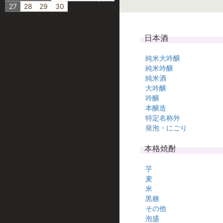
27
28
29
30
日本酒
純米大吟醸
純米吟醸
純米酒
大吟醸
吟醸
本醸造
特定名称外
発泡・にごり
本格焼酎
芋
麦
米
黒糖
その他
泡盛