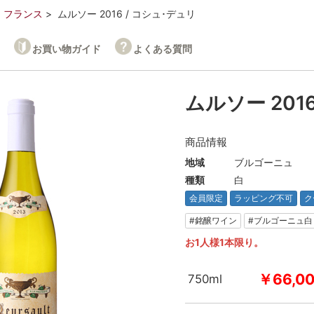
フランス
ムルソー 2016 / コシュ･デュリ
お買い物ガイド
よくある質問
ムルソー 201
商品情報
地域
ブルゴーニュ
種類
白
会員限定
ラッピング不可
ク
#銘醸ワイン
#ブルゴーニュ白
お1人様1本限り。
￥66,0
750ml