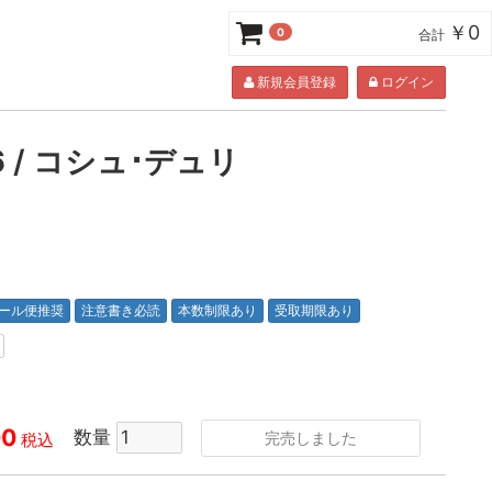
￥0
0
合計
新規会員登録
ログイン
6 / コシュ･デュリ
ール便推奨
注意書き必読
本数制限あり
受取期限あり
00
数量
完売しました
税込