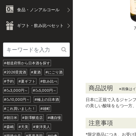
食品・ノンアルコール
ギフト・飲み比べセット
#都道府県から日本酒を探す
#2026受賞酒
#夏酒
#にごり酒
#予約
#夏ギフト
#飲み比べ
商品説明
※画像は
#🍶3,000円～
#🍶5,000円～
日本に正規で入るジャン
#🍶10,000円～
#極上の日本酒
の美しい酸味をもつ一方
#これ買いました！
#雄町
#朝日米
#新澤醸造店
#磯自慢
注意事項
#森嶋
#天美
#東洋美人
*限定商品につき、お受け
#雨後の月
#鳳凰美田
#仙禽