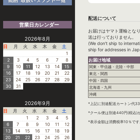
配送について
営業日カレンダー
お届けはヤマト運輸とな
送は行っておりません。
2026年8月
(We don't ship to internat
日
月
火
水
木
金
土
ship for addresses in Jap
1
2
3
4
5
6
7
8
お届け地域
9
10
11
12
13
14
15
関東・甲信越・北陸・中部
16
17
18
19
20
21
22
東北・関西
23
24
25
26
27
28
29
中国・四国
30
31
北海道・九州
沖縄
2026年9月
*上記に別途配送カートン代33
日
月
火
水
木
金
土
*クール便は別途440円(税込
1
2
3
4
5
*表示金額は消費税率10％です
6
7
8
9
10
11
12
13
14
15
16
17
18
19
20
21
22
23
24
25
26