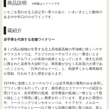
商品説明
※画像はイメージです
いちごを思わせる上品な甘い香りがあり、いきいきとした酸味の
あるやや辛口のロゼワインです。
蔵紹介
岩手県を代表する老舗ワイナリー
多くの高山植物が生育する北上高地最高峰の早池峰に咲くハヤチ
ネウスユキソウは、アルプスのエーデルワイスに一番近いとさ
れ、エーデルワインの名前の由来ともなっています。雄大な自然
に囲まれた花巻市大迫町では、降雨量が少なく石灰質の土壌であ
ったことから、「日本のボルドーに」と、戦後早くから葡萄栽培
が奨励、行われてきた歴史があります。
1974年に創業したエーデルワインは岩手県産の葡萄のみを使用し
てワイン造りを行っています。栽培者はエコファーマーの認定を
受けており、化学肥料の低減、化学農薬の低減に一体となって取
り組むことで環境に優しい農業を行っています。恵まれた環境の
中、リースリングリオンやキャンベル、ナイアガラ、メルロー、
ツヴヴァイゲルトレーべなど様々な品種の栽培に取り組み、造ら