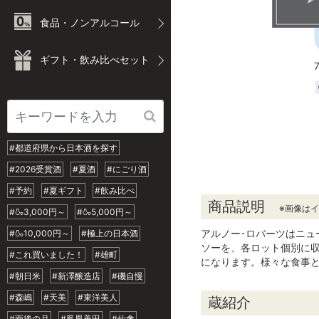
食品・ノンアルコール
ギフト・飲み比べセット
#都道府県から日本酒を探す
#2026受賞酒
#夏酒
#にごり酒
#予約
#夏ギフト
#飲み比べ
商品説明
※画像は
#🍶3,000円～
#🍶5,000円～
アルノー･ロバーツはニ
#🍶10,000円～
#極上の日本酒
ソーを、各ロット個別に
#これ買いました！
#雄町
になります。様々な食事
#朝日米
#新澤醸造店
#磯自慢
#森嶋
#天美
#東洋美人
蔵紹介
#雨後の月
#鳳凰美田
#仙禽