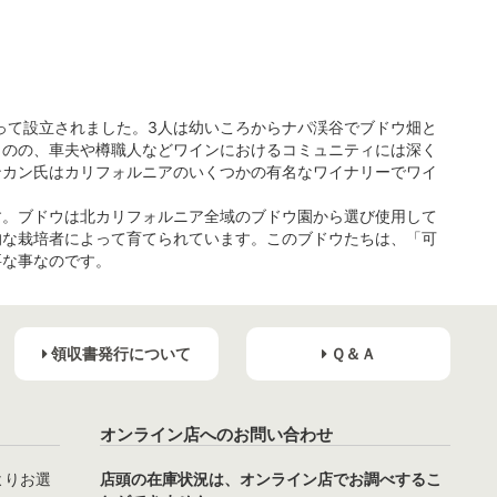
って設立されました。3人は幼いころからナパ渓谷でブドウ畑と
ものの、車夫や樽職人などワインにおけるコミュニティには深く
ンカン氏はカリフォルニアのいくつかの有名なワイナリーでワイ
す。ブドウは北カリフォルニア全域のブドウ園から選び使用して
的な栽培者によって育てられています。このブドウたちは、「可
要な事なのです。
領収書発行について
Ｑ＆Ａ
オンライン店へのお問い合わせ
よりお選
店頭の在庫状況は、オンライン店でお調べするこ