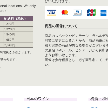
びいただけます。
ional locations. We only
an.)
配送料（税込）
1,210円
商品の画像について
1,320円
1,540円
商品のスペックやビンテージ、ラベルデ
1,650円
頻繁に変更になることから、商品画像に
報と実際の商品が異なる場合がございま
2,640円
の肩貼りやシール、ビンテージから判断
0円(税込)が掛かります。
ようお願い致します。
)が掛かります。
画像は参考程度とし、必ず商品名にてご
い。
。
日本のワイン
梅酒・和