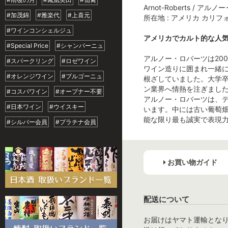
Arnot-Roberts / アル
#加茂錦
#雅楽代
#上喜元
所在地 : アメリカ カリフ
#ワインコンシェルジュ
アメリカでカルト的な人気
#Special Price
#シャンパーニュ
アルノー・ロバーツは20
#スパークリング
#ロゼワイン
ワイン造りに囲まれ一緒
#オレンジワイン
#ブルゴーニュ
根ざしていました。大学
ン業界へ情熱を注ぎまし
#コスパワイン
#オープナー不要
アルノー・ロバーツは、
#日本ワイン
#ウイスキー
います。中には古い葡萄
能な限り最も誠実で表現
#シルバー会員
#プラチナ会員
お買い物ガイド
配送について
お届けはヤマト運輸とな