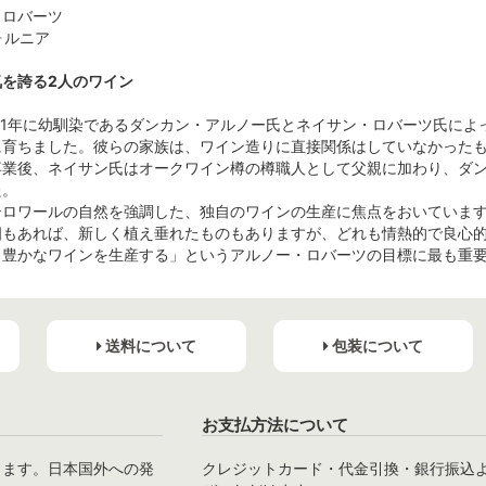
ノー･ロバーツ
ォルニア
を誇る2人のワイン
01年に幼馴染であるダンカン・アルノー氏とネイサン・ロバーツ氏によ
に育ちました。彼らの家族は、ワイン造りに直接関係はしていなかった
卒業後、ネイサン氏はオークワイン樽の樽職人として父親に加わり、ダ
た。
テロワールの自然を強調した、独自のワインの生産に焦点をおいていま
畑もあれば、新しく植え垂れたものもありますが、どれも情熱的で良心
力豊かなワインを生産する」というアルノー・ロバーツの目標に最も重
送料について
包装について
お支払方法について
ります。日本国外への発
クレジットカード・代金引換・銀行振込