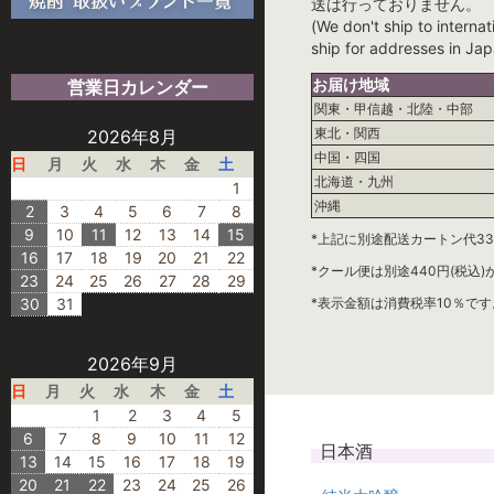
送は行っておりません。
(We don't ship to internat
ship for addresses in Jap
お届け地域
営業日カレンダー
関東・甲信越・北陸・中部
東北・関西
2026年8月
中国・四国
日
月
火
水
木
金
土
北海道・九州
1
沖縄
2
3
4
5
6
7
8
9
10
11
12
13
14
15
*上記に別途配送カートン代33
16
17
18
19
20
21
22
*クール便は別途440円(税込
23
24
25
26
27
28
29
30
31
*表示金額は消費税率10％です
2026年9月
日
月
火
水
木
金
土
1
2
3
4
5
6
7
8
9
10
11
12
日本酒
13
14
15
16
17
18
19
20
21
22
23
24
25
26