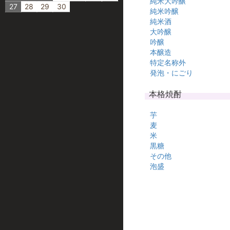
純米大吟醸
27
28
29
30
純米吟醸
純米酒
大吟醸
吟醸
本醸造
特定名称外
発泡・にごり
本格焼酎
芋
麦
米
黒糖
その他
泡盛