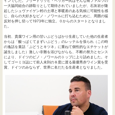
インでした。フリードリッヒ・ベッカー氏はそんな南ファルツの
一大協同組合の跡取りとして期待されていましたが、石灰岩が隆
起したシュヴァイゲン村の土壌と寒暖差のある気候に可能性を感
じ、自らの大好きなピノ・ノワールに打ち込むために、周囲の猛
反対を押し切って1973年に独立。０からのスタートとなりまし
た。
当初、貴腐ワイン用の甘いぶどうばかり生産していた他の生産者
からは「酸っぱくてまずいぶどう」のレッテルを張られ（この時
の逸話を童話「ぶどうとキツネ」に重ねて個性的なエチケットが
誕生しました）激しい非難を浴びながらも、不断の努力とセンス
により、ドイツのピノ・ノワールのトップに上り詰めました。そ
してゴーミヨ誌にて前人未到の８度に渡る最優秀赤ワイン賞を受
賞、ドイツのみならず、世界に名だたる生産者となりました。