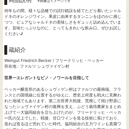
商品説明
※画像はイメージです
何年もの間、様々な品種での試行錯誤を経てたどり着いたシャル
ドネのオレンジワイン。果皮に由来するタンニンをほのかに感じ
つつ、ピュアなシャルドネの美味しさをギュッと詰め込んでいま
す。旨味たっぷりなのに、とってもきれいな飲み口。ぜひお試し
ください♪
蔵紹介
Weingut Friedrich Becker / フリードリッヒ・ベッカー
所在地 : ファルツ シュヴァイゲン村
世界一エレガントなピノ・ノワールを目指して
ベッカー醸造所のあるシュヴィゲン村はファルツの最南端。フラ
ンスとの国境線に位置するがゆえに、歴史上何度も戦火に見舞わ
れた地域でもあります。第二次世界大戦後、荒廃して焼け野原に
なったシュヴァイゲン村の復興を支え、ぶどう栽培農家をまとめ
上げて一大協同組合を立ち上げたのが、フリードリッヒ・ベッカ
ー氏の父上でした。戦後、甘口ワインを造る技術に長けており、
造れば造るほど売れていた時代、協同組合の主力ワインも貴腐ワ