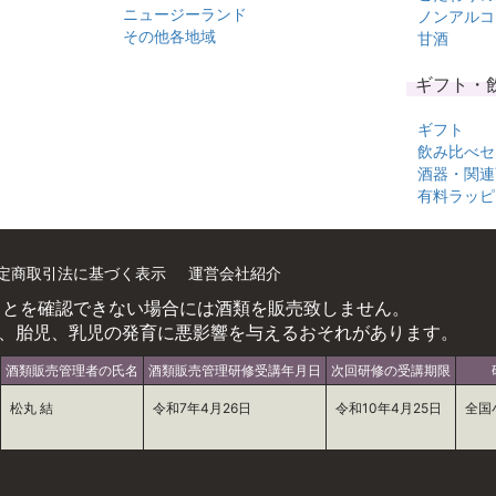
ニュージーランド
ノンアルコ
その他各地域
甘酒
ギフト・
ギフト
飲み比べセ
酒器・関連
有料ラッピ
定商取引法に基づく表示
運営会社紹介
ことを確認できない場合には酒類を販売致しません。
、胎児、乳児の発育に悪影響を与えるおそれがあります。
酒類販売管理者の氏名
酒類販売管理研修受講年月日
次回研修の受講期限
松丸 結
令和7年4月26日
令和10年4月25日
全国