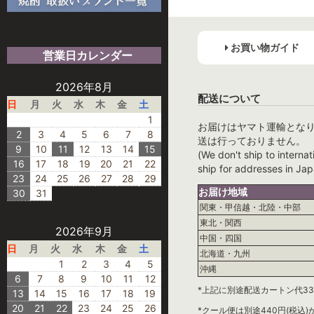
お買い物ガイド
営業日カレンダー
2026年8月
配送について
日
月
火
水
木
金
土
1
お届けはヤマト運輸とな
2
3
4
5
6
7
8
送は行っておりません。
9
10
11
12
13
14
15
(We don't ship to internat
16
17
18
19
20
21
22
ship for addresses in Jap
23
24
25
26
27
28
29
お届け地域
30
31
関東・甲信越・北陸・中部
東北・関西
2026年9月
中国・四国
日
月
火
水
木
金
土
北海道・九州
1
2
3
4
5
沖縄
6
7
8
9
10
11
12
*上記に別途配送カートン代33
13
14
15
16
17
18
19
20
21
22
23
24
25
26
*クール便は別途440円(税込