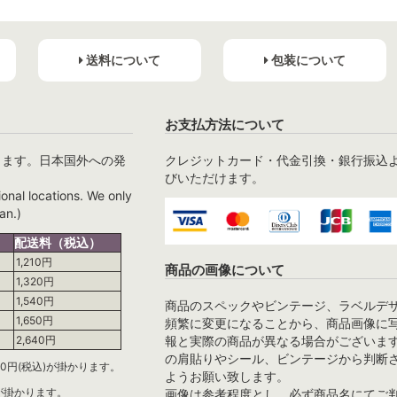
送料について
包装について
お支払方法について
ります。日本国外への発
クレジットカード・代金引換・銀行振込
びいただけます。
ional locations. We only
an.)
配送料（税込）
1,210円
商品の画像について
1,320円
1,540円
商品のスペックやビンテージ、ラベルデ
1,650円
頻繁に変更になることから、商品画像に
報と実際の商品が異なる場合がございま
2,640円
の肩貼りやシール、ビンテージから判断
0円(税込)が掛かります。
ようお願い致します。
)が掛かります。
画像は参考程度とし、必ず商品名にてご