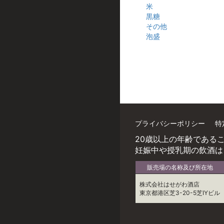
米
黒糖
その他
泡盛
プライバシーポリシー
特
20歳以上の年齢である
妊娠中や授乳期の飲酒は
販売場の名称及び所在地
株式会社はせがわ酒店
東京都港区芝3-20-5芝IYビル