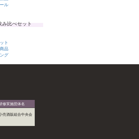
ール
飲み比べセット
ット
商品
ング
研修実施団体名
小売酒販組合中央会