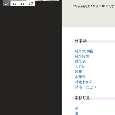
27
28
29
30
*表示金額は消費税率10％です
日本酒
純米大吟醸
純米吟醸
純米酒
大吟醸
吟醸
本醸造
特定名称外
発泡・にごり
本格焼酎
芋
麦