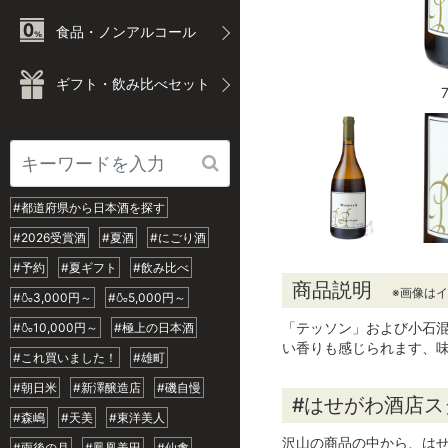
食品・ノンアルコール
ギフト・飲み比べセット
#都道府県から日本酒を探す
#2026受賞酒
#夏酒
#にごり酒
#予約
#夏ギフト
#飲み比べ
商品説明
※画像は
#🍶3,000円～
#🍶5,000円～
「テッソン」および小石混
#🍶10,000円～
#極上の日本酒
い香りも感じられます、
#これ買いました！
#雄町
#朝日米
#新澤醸造店
#磯自慢
#はせがわ酒店
#森嶋
#天美
#東洋美人
沢山の商品の中から、は
#雨後の月
#鳳凰美田
#仙禽