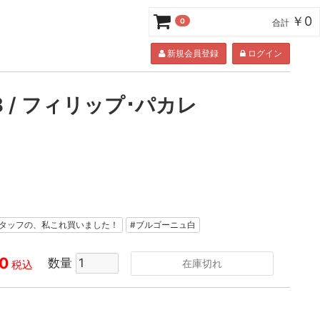
￥0
0
合計
新規会員登録
ログイン
8 / フィリップ･パカレ
スタッフの、私これ買いました！
#ブルゴーニュ白
0
数量
在庫切れ
税込