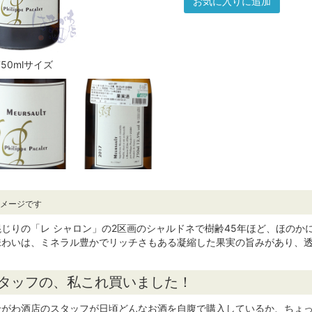
お気に入りに追加
750mlサイズ
イメージです
じりの「レ シャロン」の2区画のシャルドネで樹齢45年ほど、ほの
味わいは、ミネラル豊かでリッチさもある凝縮した果実の旨みがあり、
スタッフの、私これ買いました！
せがわ酒店のスタッフが日頃どんなお酒を自腹で購入しているか、ちょっ