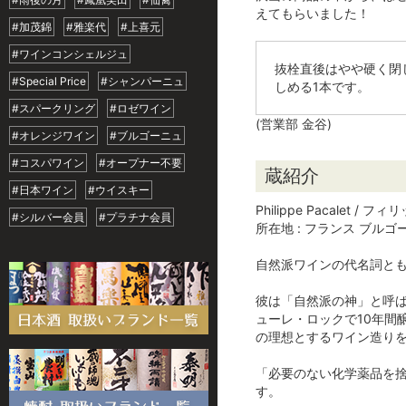
えてもらいました！
#加茂錦
#雅楽代
#上喜元
#ワインコンシェルジュ
抜栓直後はやや硬く閉
#Special Price
#シャンパーニュ
しめる1本です。
#スパークリング
#ロゼワイン
(営業部 金谷)
#オレンジワイン
#ブルゴーニュ
#コスパワイン
#オープナー不要
蔵紹介
#日本ワイン
#ウイスキー
Philippe Pacalet / 
#シルバー会員
#プラチナ会員
所在地 : フランス ブルゴ
自然派ワインの代名詞と
彼は「自然派の神」と呼ば
ューレ・ロックで10年間
の理想とするワイン造り
「必要のない化学薬品を
す。