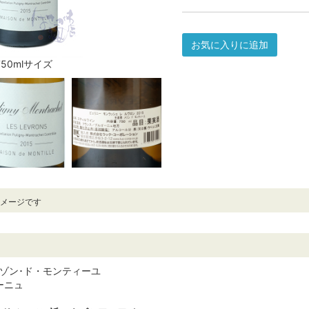
お気に入りに追加
750mlサイズ
イメージです
le / メゾン･ド・モンティーユ
ーニュ