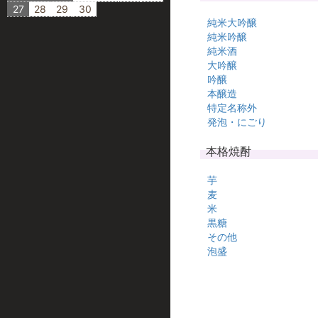
27
28
29
30
純米大吟醸
純米吟醸
純米酒
大吟醸
吟醸
本醸造
特定名称外
発泡・にごり
本格焼酎
芋
麦
米
黒糖
その他
泡盛