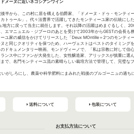
、ドメーヌに近いネゴシアンワイン
紀後半から、この村に居を構える伯爵家、「ドメーヌ・ドゥ・モンティー
ィカトゥール」。代々法曹界で活躍してきたモンティーユ家の伝統にし
ニュ地方に戻って当主に就任します。それ以降の活躍はめまぐるしく、2
、エマニュエル・ジブーロのあとを受けて2003年からGESTの会長も
ーユ家の威信をかけてリリースした「Deux MOntille＝2つのモン
ーヌと同じクオリティを保つため、ハーヴェストはベストのタイミング
りのドキュメンタリー映画、モンドヴィーノで、「私は宗教に対して信
フランス中にファンが大発生した、女性醸造家、アリックスが慎重に選
穫まで、名門モンティーユ流の素晴らしい栽培方法で管理して、完璧な
をないがしろにし、農薬や科学肥料にまみれた戦後のブルゴーニュの過ち
送料について
包装について
お支払方法について