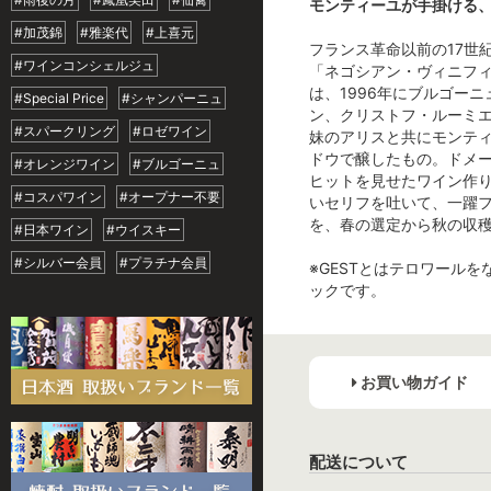
モンティーユが手掛ける
#加茂錦
#雅楽代
#上喜元
フランス革命以前の17世
#ワインコンシェルジュ
「ネゴシアン・ヴィニフ
は、1996年にブルゴー
#Special Price
#シャンパーニュ
ン、クリストフ・ルーミエ
#スパークリング
#ロゼワイン
妹のアリスと共にモンティ
ドウで醸したもの。ドメ
#オレンジワイン
#ブルゴーニュ
ヒットを見せたワイン作
#コスパワイン
#オープナー不要
いセリフを吐いて、一躍
を、春の選定から秋の収
#日本ワイン
#ウイスキー
#シルバー会員
#プラチナ会員
※GESTとはテロワール
ックです。
お買い物ガイド
配送について