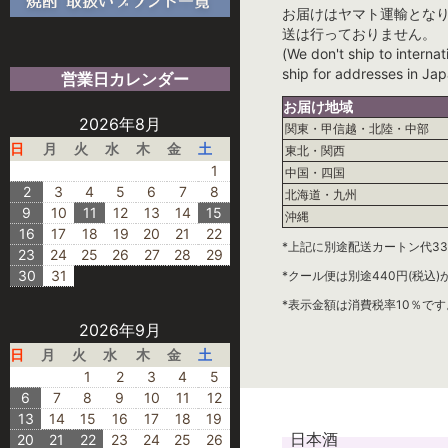
お届けはヤマト運輸とな
送は行っておりません。
(We don't ship to internat
ship for addresses in Jap
営業日カレンダー
お届け地域
2026年8月
関東・甲信越・北陸・中部
日
月
火
水
木
金
土
東北・関西
1
中国・四国
2
3
4
5
6
7
8
北海道・九州
9
10
11
12
13
14
15
沖縄
16
17
18
19
20
21
22
*上記に別途配送カートン代33
23
24
25
26
27
28
29
30
31
*クール便は別途440円(税込
*表示金額は消費税率10％です
2026年9月
日
月
火
水
木
金
土
1
2
3
4
5
6
7
8
9
10
11
12
13
14
15
16
17
18
19
日本酒
20
21
22
23
24
25
26