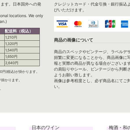
ります。日本国外への発
クレジットカード・代金引換・銀行振込
びいただけます。
ional locations. We only
an.)
配送料（税込）
1,210円
商品の画像について
1,320円
1,540円
商品のスペックやビンテージ、ラベルデ
1,650円
頻繁に変更になることから、商品画像に
報と実際の商品が異なる場合がございま
2,640円
の肩貼りやシール、ビンテージから判断
0円(税込)が掛かります。
ようお願い致します。
)が掛かります。
画像は参考程度とし、必ず商品名にてご
い。
。
日本のワイン
梅酒・和