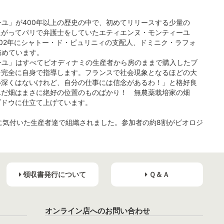
ユ」が400年以上の歴史の中で、初めてリリースする少量の
たがってパリで弁護士をしていたエティエンヌ・モンティーユ
002年にシャトー・ド・ピュリニィの支配人、ドミニク・ラフォ
務めています。
ティーユ」はすべてビオディナミの生産者から房のままで購入したブ
を完全に自身で指導します。フランスで社会現象となるほどの大
心深くはないけれど、自分の仕事には信念があるわ！」と格好良
んだ畑はまさに絶好の位置のものばかり！ 無農薬栽培家の畑
ブドウに仕立て上げています。
に気付いた生産者達で組織されました。参加者の約8割がビオロジ
領収書発行について
Ｑ＆Ａ
オンライン店へのお問い合わせ