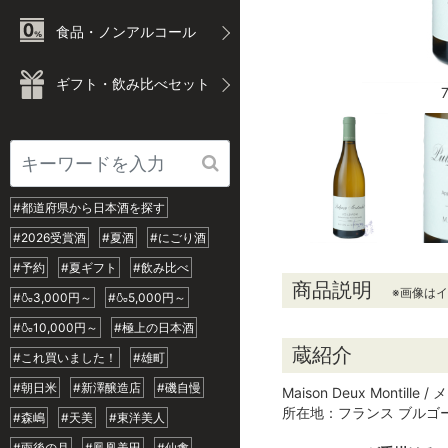
食品・ノンアルコール
ギフト・飲み比べセット
#都道府県から日本酒を探す
#2026受賞酒
#夏酒
#にごり酒
#予約
#夏ギフト
#飲み比べ
商品説明
※画像は
#🍶3,000円～
#🍶5,000円～
#🍶10,000円～
#極上の日本酒
蔵紹介
#これ買いました！
#雄町
#朝日米
#新澤醸造店
#磯自慢
Maison Deux Montil
所在地：フランス ブルゴ
#森嶋
#天美
#東洋美人
#雨後の月
#鳳凰美田
#仙禽