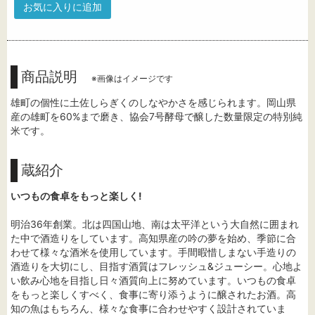
お気に入りに追加
商品説明
※画像はイメージです
雄町の個性に土佐しらぎくのしなやかさを感じられます。岡山県
産の雄町を60%まで磨き、協会7号酵母で醸した数量限定の特別純
米です。
蔵紹介
いつもの食卓をもっと楽しく!
明治36年創業。北は四国山地、南は太平洋という大自然に囲まれ
た中で酒造りをしています。高知県産の吟の夢を始め、季節に合
わせて様々な酒米を使用しています。手間暇惜しまない手造りの
酒造りを大切にし、目指す酒質はフレッシュ&ジューシー。心地よ
い飲み心地を目指し日々酒質向上に努めています。いつもの食卓
をもっと楽しくすべく、食事に寄り添うように醸されたお酒。高
知の魚はもちろん、様々な食事に合わせやすく設計されていま