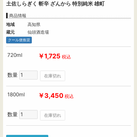
土佐しらぎく 斬辛 ざんから 特別純米 雄町
商品情報
地域
高知県
蔵元
仙頭酒造場
クール便推奨
720ml
￥1,725
税込
数量
在庫切れ
1800ml
￥3,450
税込
数量
在庫切れ