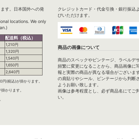
ります。日本国外への発
クレジットカード・代金引換・銀行振込
びいただけます。
ional locations. We only
an.)
配送料（税込）
1,210円
商品の画像について
1,320円
1,540円
商品のスペックやビンテージ、ラベルデ
1,650円
頻繁に変更になることから、商品画像に
報と実際の商品が異なる場合がございま
2,640円
の肩貼りやシール、ビンテージから判断
0円(税込)が掛かります。
ようお願い致します。
)が掛かります。
画像は参考程度とし、必ず商品名にてご
い。
。