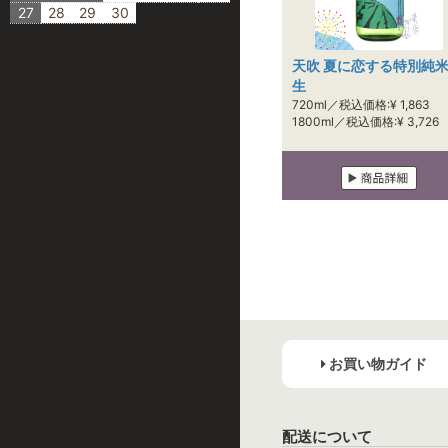
27
28
29
30
天吹 夏に恋する特別純
生
720ml／税込価格:¥ 1,863
1800ml／税込価格:¥ 3,726
お買い物ガイド
配送について