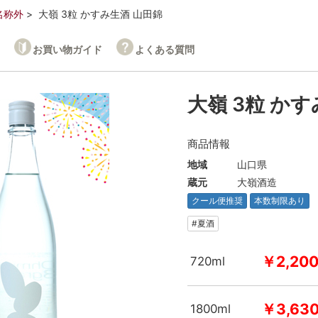
名称外
大嶺 3粒 かすみ生酒 山田錦
お買い物ガイド
よくある質問
大嶺 3粒 か
商品情報
地域
山口県
蔵元
大嶺酒造
クール便推奨
本数制限あり
#夏酒
￥2,20
720ml
￥3,63
1800ml