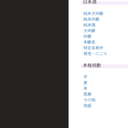
日本酒
純米大吟醸
純米吟醸
純米酒
大吟醸
吟醸
本醸造
特定名称外
発泡・にごり
本格焼酎
芋
麦
米
黒糖
その他
泡盛