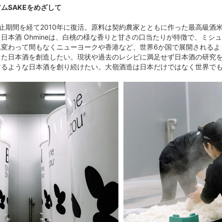
ムSAKEをめざして
止期間を経て2010年に復活。原料は契約農家とともに作った最高級酒
日本酒 Ohmineは、白桃の様な香りと甘さの口当たりが特徴で、ミ
れ変わって間もなくニューヨークや香港など、世界6か国で展開されるよ
った日本酒を創造したい。現状や過去のレシピに満足せず日本酒の研究
するような日本酒を創り続けたい。大嶺酒造は日本だけではなく世界で