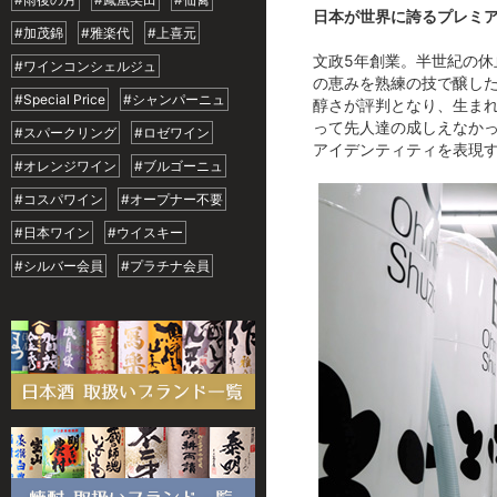
日本が世界に誇るプレミア
#加茂錦
#雅楽代
#上喜元
文政5年創業。半世紀の休
#ワインコンシェルジュ
の恵みを熟練の技で醸した
#Special Price
#シャンパーニュ
醇さが評判となり、生ま
って先人達の成しえなか
#スパークリング
#ロゼワイン
アイデンティティを表現
#オレンジワイン
#ブルゴーニュ
#コスパワイン
#オープナー不要
#日本ワイン
#ウイスキー
#シルバー会員
#プラチナ会員