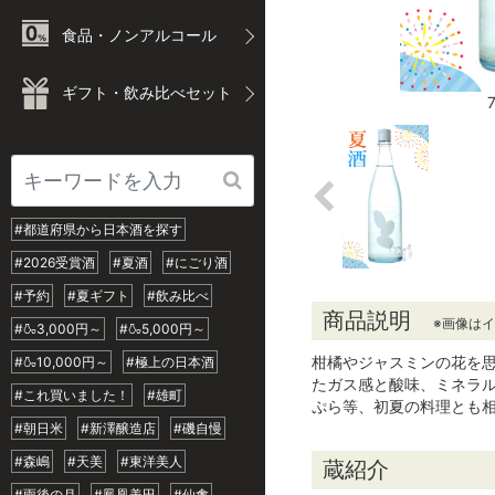
食品・ノンアルコール
ギフト・飲み比べセット
#都道府県から日本酒を探す
#2026受賞酒
#夏酒
#にごり酒
#予約
#夏ギフト
#飲み比べ
商品説明
※画像は
#🍶3,000円～
#🍶5,000円～
柑橘やジャスミンの花を
#🍶10,000円～
#極上の日本酒
たガス感と酸味、ミネラ
#これ買いました！
#雄町
ぷら等、初夏の料理とも
#朝日米
#新澤醸造店
#磯自慢
#森嶋
#天美
#東洋美人
蔵紹介
#雨後の月
#鳳凰美田
#仙禽