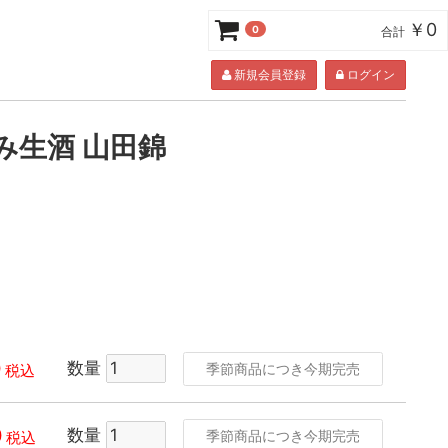
￥0
0
合計
新規会員登録
ログイン
すみ生酒 山田錦
0
数量
季節商品につき今期完売
税込
0
数量
季節商品につき今期完売
税込