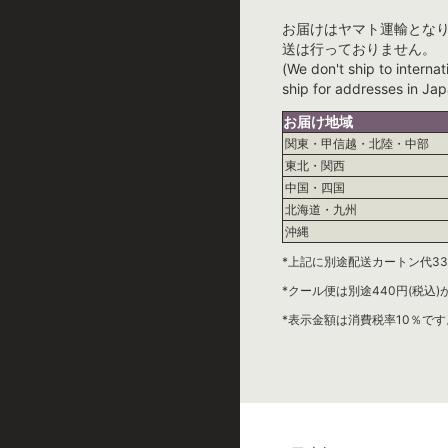
お届けはヤマト運輸とな
送は行っておりません。
(We don't ship to internat
ship for addresses in Jap
お届け地域
関東・甲信越・北陸・中部
東北・関西
中国・四国
北海道・九州
沖縄
*上記に別途配送カートン代33
*クール便は別途440円(税込
*表示金額は消費税率10％です