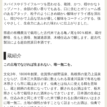
スパイスやドライフルーツを思わせる、複雑、かつ、穏やかなト
ップノート。余韻の長い香りでもある。口に含むとボリューム感
のあるアタック、粒子のようにきめ細かい酸味がドライ感を演出
し、煌びやかで上品な甘みが優しく酸味をコーティングする。強
くやさしく、生命力にあふれた味わいに仕上がりました。
県産の有機農法で栽培した古代米である亀ノ尾を90％精米、蔵付
酵母、生もと酒母、無濾過原酒、木桶仕込みで醸します。超古代
製法による超自然派日本酒です。
蔵紹介
この土地でなければ生まれない、唯一無二を。
文化3年、1806年創業。佐賀県の嬉野温泉、島根県の斐乃上温泉
とならび、日本三大美肌の湯に数えられる喜連川温泉で有名な栃
木県さくら市に蔵はあります。仙禽とは仙人に使える鶴を意味
し、蔵と銘柄の名前になっています。醸されるお酒は全て、栃木
県さくら市で栽培された酒米からできています。日本酒の生命は
水。仕込み水と同じ水で育った米で醸されるお酒の味わいはまさ
に唯一無二。土地の個性が余すことなく詰まったお酒は、仙禽で