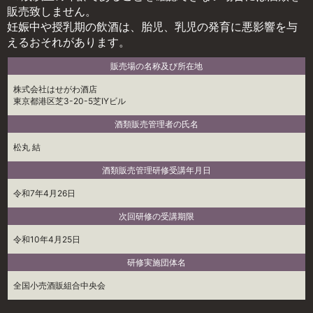
販売致しません。
妊娠中や授乳期の飲酒は、胎児、乳児の発育に悪影響を与
えるおそれがあります。
販売場の名称及び所在地
株式会社はせがわ酒店
東京都港区芝3-20-5芝IYビル
酒類販売管理者の氏名
松丸 結
酒類販売管理研修受講年月日
令和7年4月26日
次回研修の受講期限
令和10年4月25日
研修実施団体名
全国小売酒販組合中央会