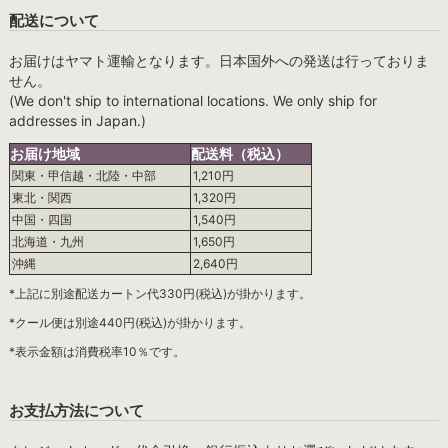
配送について
お届けはヤマト運輸となります。日本国外への発送は行っておりま
せん。
(We don't ship to international locations. We only ship for
addresses in Japan.)
お届け地域
配送料（税込）
関東・甲信越・北陸・中部
1,210円
東北・関西
1,320円
中国・四国
1,540円
北海道・九州
1,650円
沖縄
2,640円
*上記に別途配送カートン代330円(税込)が掛かります。
*クール便は別途440円(税込)が掛かります。
*表示金額は消費税率10％です。
お支払方法について