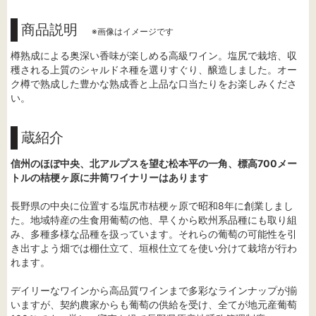
商品説明
※画像はイメージです
樽熟成による奥深い香味が楽しめる高級ワイン。塩尻で栽培、収
穫される上質のシャルドネ種を選りすぐり、醸造しました。オー
ク樽で熟成した豊かな熟成香と上品な口当たりをお楽しみくださ
い。
蔵紹介
信州のほぼ中央、北アルプスを望む松本平の一角、標高700メー
トルの桔梗ヶ原に井筒ワイナリーはあります
長野県の中央に位置する塩尻市桔梗ヶ原で昭和8年に創業しまし
た。地域特産の生食用葡萄の他、早くから欧州系品種にも取り組
み、多種多様な品種を扱っています。それらの葡萄の可能性を引
き出すよう畑では棚仕立て、垣根仕立てを使い分けて栽培が行わ
れます。
デイリーなワインから高品質ワインまで多彩なラインナップが揃
いますが、契約農家からも葡萄の供給を受け、全てが地元産葡萄