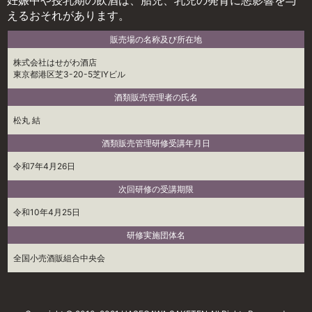
妊娠中や授乳期の飲酒は、胎児、乳児の発育に悪影響を与
えるおそれがあります。
販売場の名称及び所在地
株式会社はせがわ酒店
東京都港区芝3-20-5芝IYビル
酒類販売管理者の氏名
松丸 結
酒類販売管理研修受講年月日
令和7年4月26日
次回研修の受講期限
令和10年4月25日
研修実施団体名
全国小売酒販組合中央会