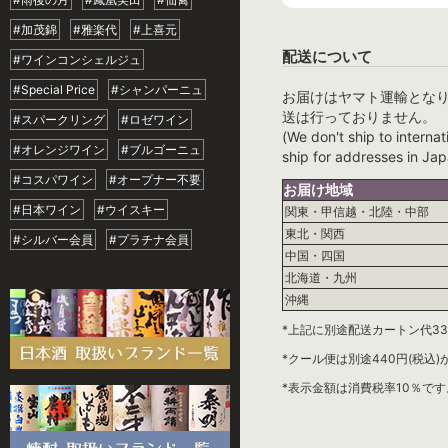
#加茂錦
#雅楽代
#上喜元
配送について
#ワインコンシェルジュ
#Special Price
#シャンパーニュ
お届けはヤマト運輸とな
送は行っておりません。
#スパークリング
#ロゼワイン
(We don't ship to internat
#オレンジワイン
#ブルゴーニュ
ship for addresses in Jap
#コスパワイン
#オープナー不要
お届け地域
#日本ワイン
#ウイスキー
関東・甲信越・北陸・中部
東北・関西
#シルバー会員
#プラチナ会員
中国・四国
北海道・九州
沖縄
*上記に別途配送カートン代33
*クール便は別途440円(税込
*表示金額は消費税率10％です