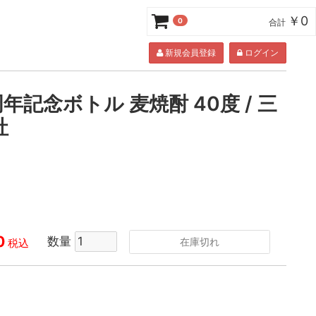
￥0
0
合計
新規会員登録
ログイン
年記念ボトル 麦焼酎 40度 / 三
社
0
数量
在庫切れ
税込