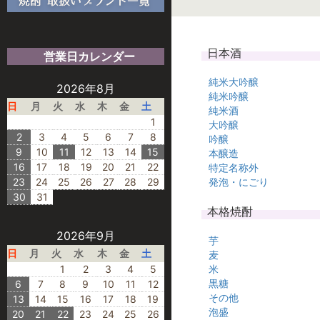
日本酒
営業日カレンダー
純米大吟醸
2026年8月
純米吟醸
日
月
火
水
木
金
土
純米酒
1
大吟醸
2
3
4
5
6
7
8
吟醸
9
10
11
12
13
14
15
本醸造
16
17
18
19
20
21
22
特定名称外
23
24
25
26
27
28
29
発泡・にごり
30
31
本格焼酎
2026年9月
芋
日
月
火
水
木
金
土
麦
1
2
3
4
5
米
黒糖
6
7
8
9
10
11
12
その他
13
14
15
16
17
18
19
泡盛
20
21
22
23
24
25
26