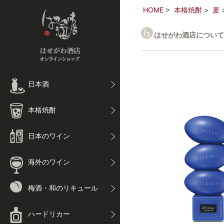
HOME
本格焼酎
麦
はせがわ酒店について
日本酒
本格焼酎
日本のワイン
海外のワイン
梅酒・和のリキュール
ハードリカー