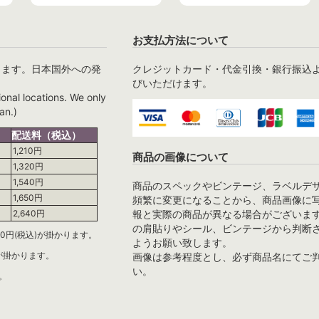
お支払方法について
ります。日本国外への発
クレジットカード・代金引換・銀行振込
びいただけます。
ional locations. We only
an.)
配送料（税込）
1,210円
商品の画像について
1,320円
1,540円
商品のスペックやビンテージ、ラベルデ
1,650円
頻繁に変更になることから、商品画像に
報と実際の商品が異なる場合がございま
2,640円
の肩貼りやシール、ビンテージから判断
0円(税込)が掛かります。
ようお願い致します。
)が掛かります。
画像は参考程度とし、必ず商品名にてご
い。
。