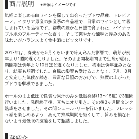
商品説明
※画像はイメージです
気軽に楽しめる白ワインを探して出会ったブドウ品種、トレビア
ーノ。イタリア原産の多産系の白品種で、日常のワインとして親
しまれている品種です。都農の豊かな日照で育まれた、パイナッ
プル系のフルーティーな香り、そして爽やかな酸味と厚みのある
味わいがバランスよく食中酒にピッタリです。
2017年は、春先から5月くらいまで冷え込んだ影響で、萌芽が例
年より1週間遅くなりました。そのまま開花期間まで生育が遅れ、
満開期は例年より10日ほど遅くなりました。梅雨は例年並みとな
り、結実も順調でした。台風の影響も受けることなく、7月、8月
と安定した気候が続き、豊富な日照のおかげで、熟度の上がった
ブドウを収穫できました。
ホールのまま低圧で良質な果汁のみを低温発酵(13〜15度)で3週間
行いました。発酵終了後、直ちにオリ引き。その後3ヶ月間タンク
熟成をさせました。その間シュール･リーを行いました。フレッシ
ュ感を楽しめるよう、あえて熟成期間を短くして、旨みを損なわ
ないよう最低限の濾過をして瓶詰しました。
蔵紹介