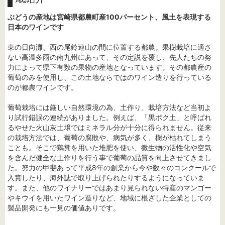
ぶどうの産地は宮崎県都農町産100パーセント、風土を表現する
日本のワインです
東の日向灘、西の尾鈴連山の間に位置する都農。果樹栽培に適さ
ない高温多雨の南九州にあって、その定説を覆し、先人たちの努
力によって県下有数の果物の産地となっています。その都農産の
葡萄のみを使用し、この土地ならではのワイン造りを行っている
のが都農ワインです。
葡萄栽培には厳しい自然環境の為、土作り、栽培方法など当初よ
り試行錯誤の連続がありました。例えば、「黒ボク土」と呼ばれ
るやせた火山灰土壌ではミネラル分が十分に得られません。従来
の栽培方法では、葡萄の腐敗や、病気が多く、樹が枯れてしまう
ことも。そこで鶏糞を用いた堆肥を使い、微生物の活性化や空気
を含んだ健全な土作りを行う事で葡萄の品質を向上させてきまし
た。努力の甲斐あって平成8年の創業から今や数々のコンクールで
入賞したり、海外誌で取り上げられたりするようになっていま
す。また、他のワイナリーではあまり見られない特産のマンゴー
やキウイを用いたワイン造りなど、地域に根ざした企業としての
製品開発にも一見の価値ありです。