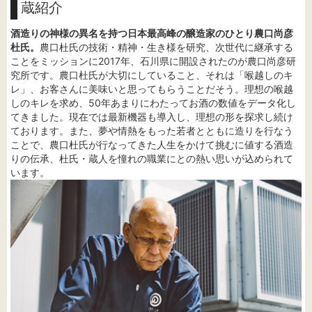
蔵紹介
酒造りの神様の異名を持つ日本最高峰の醸造家のひとり農口尚彦
杜氏。
農口杜氏の技術・精神・生き様を研究、次世代に継承する
ことをミッションに2017年、石川県に開設されたのが農口尚彦研
究所です。農口杜氏が大切にしていること、それは「喉越しのキ
レ」、お客さんに美味いと思ってもらうことだそう。理想の喉越
しのキレを求め、50年あまりにわたってお酒の数値をデータ化し
てきました。現在では最新機器も導入し、理想の形を探求し続け
ております。また、夢や情熱をもった若者とともに造りを行なう
ことで、農口杜氏が行なってきた人生をかけて挑むに値する酒造
りの伝承、杜氏・蔵人を憧れの職業にとの熱い思いが込められて
います。