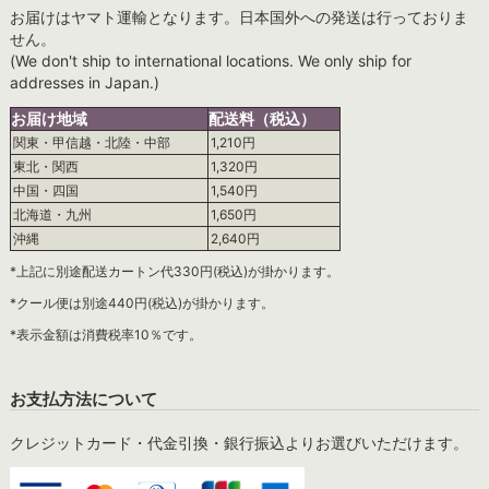
お届けはヤマト運輸となります。日本国外への発送は行っておりま
せん。
(We don't ship to international locations. We only ship for
addresses in Japan.)
お届け地域
配送料（税込）
関東・甲信越・北陸・中部
1,210円
東北・関西
1,320円
中国・四国
1,540円
北海道・九州
1,650円
沖縄
2,640円
*上記に別途配送カートン代330円(税込)が掛かります。
*クール便は別途440円(税込)が掛かります。
*表示金額は消費税率10％です。
お支払方法について
クレジットカード・代金引換・銀行振込よりお選びいただけます。