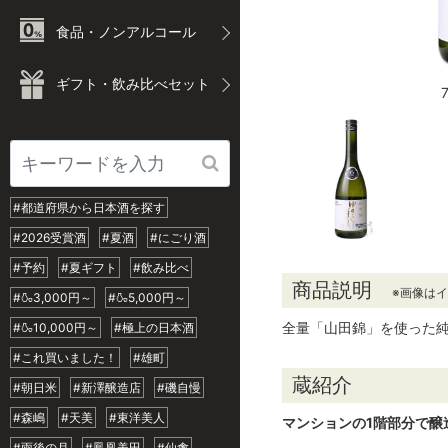
食品・ノンアルコール
ギフト・飲み比べセット
#都道府県から日本酒を探す
#2026受賞酒
#夏酒
#にごり酒
#予約
#夏ギフト
#飲み比べ
商品説明
※画像は
#🍶3,000円～
#🍶5,000円～
全量「山田錦」を使った
#🍶10,000円～
#極上の日本酒
#これ買いました！
#雄町
蔵紹介
#朝日米
#新澤醸造店
#磯自慢
#森嶋
#天美
#東洋美人
マンションの1階部分で醸
#雨後の月
#鳳凰美田
#仙禽