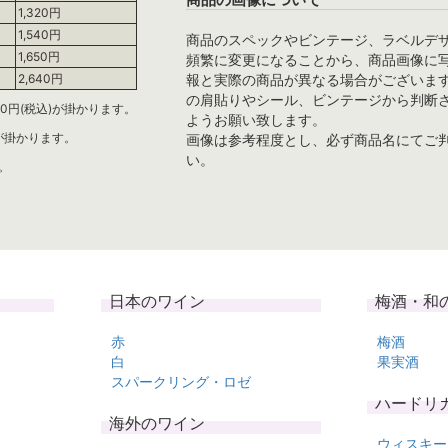
1,320円
1,540円
商品のスペックやビンテージ、ラベルデ
1,650円
頻繁に変更になることから、商品画像に
報と実際の商品が異なる場合がございま
2,640円
の肩貼りやシール、ビンテージから判断
0円(税込)が掛かります。
ようお願い致します。
)が掛かります。
画像は参考程度とし、必ず商品名にてご
い。
。
日本のワイン
梅酒・和
赤
梅酒
白
果実酒
スパークリング・ロゼ
ハードリ
海外のワイン
ウィスキー