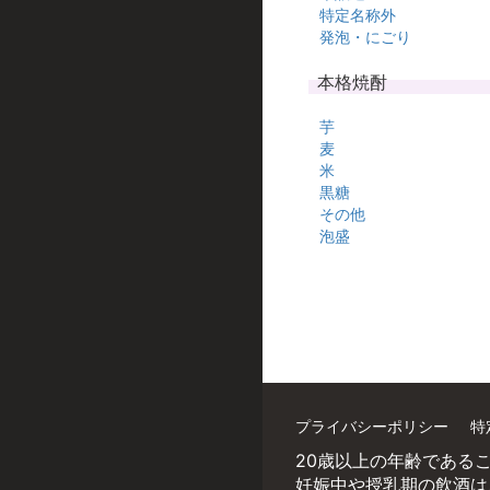
特定名称外
発泡・にごり
本格焼酎
芋
麦
米
黒糖
その他
泡盛
プライバシーポリシー
特
20歳以上の年齢である
妊娠中や授乳期の飲酒は