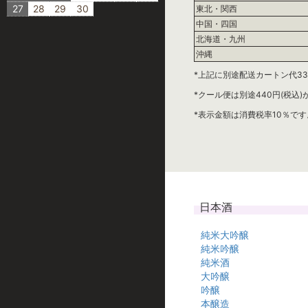
27
28
29
30
東北・関西
中国・四国
北海道・九州
沖縄
*上記に別途配送カートン代33
*クール便は別途440円(税込
*表示金額は消費税率10％です
日本酒
純米大吟醸
純米吟醸
純米酒
大吟醸
吟醸
本醸造