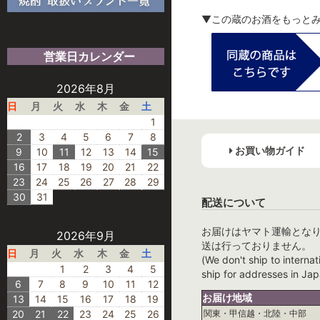
▼この蔵のお酒をもっと
営業日カレンダー
2026年8月
日
月
火
水
木
金
土
1
2
3
4
5
6
7
8
お買い物ガイド
9
10
11
12
13
14
15
16
17
18
19
20
21
22
23
24
25
26
27
28
29
30
31
配送について
お届けはヤマト運輸とな
2026年9月
送は行っておりません。
日
月
火
水
木
金
土
(We don't ship to internat
1
2
3
4
5
ship for addresses in Jap
6
7
8
9
10
11
12
お届け地域
13
14
15
16
17
18
19
20
21
22
23
24
25
26
関東・甲信越・北陸・中部