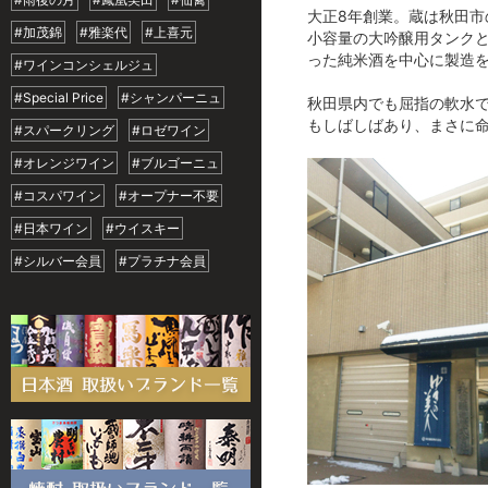
大正8年創業。蔵は秋田市
#加茂錦
#雅楽代
#上喜元
小容量の大吟醸用タンク
った純米酒を中心に製造
#ワインコンシェルジュ
#Special Price
#シャンパーニュ
秋田県内でも屈指の軟水
もしばしばあり、まさに
#スパークリング
#ロゼワイン
#オレンジワイン
#ブルゴーニュ
#コスパワイン
#オープナー不要
#日本ワイン
#ウイスキー
#シルバー会員
#プラチナ会員