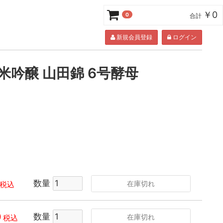
￥0
0
合計
新規会員登録
ログイン
米吟醸 山田錦 6号酵母
数量
在庫切れ
税込
0
数量
在庫切れ
税込