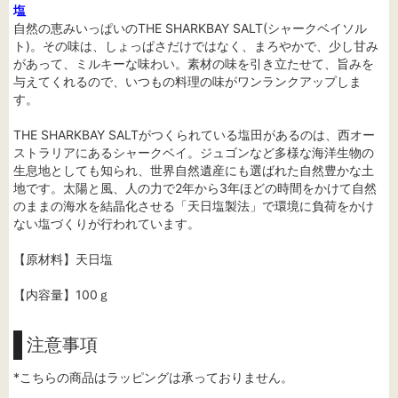
塩
自然の恵みいっぱいのTHE SHARKBAY SALT(シャークベイソル
ト)。その味は、しょっぱさだけではなく、まろやかで、少し甘み
があって、ミルキーな味わい。素材の味を引き立たせて、旨みを
与えてくれるので、いつもの料理の味がワンランクアップしま
す。
THE SHARKBAY SALTがつくられている塩田があるのは、西オー
ストラリアにあるシャークベイ。ジュゴンなど多様な海洋生物の
生息地としても知られ、世界自然遺産にも選ばれた自然豊かな土
地です。太陽と風、人の力で2年から3年ほどの時間をかけて自然
のままの海水を結晶化させる「天日塩製法」で環境に負荷をかけ
ない塩づくりが行われています。
【原材料】天日塩
【内容量】100ｇ
注意事項
*こちらの商品はラッピングは承っておりません。