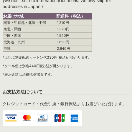
(We don't ship to international locations. We only ship for
addresses in Japan.)
お届け地域
配送料（税込）
関東・甲信越・北陸・中部
1,210円
東北・関西
1,320円
中国・四国
1,540円
北海道・九州
1,650円
沖縄
2,640円
*上記に別途配送カートン代330円(税込)が掛かります。
*クール便は別途440円(税込)が掛かります。
*表示金額は消費税率10％です。
お支払方法について
クレジットカード・代金引換・銀行振込よりお選びいただけます。