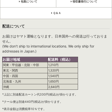
包装について
領収書発行について
Ｑ＆Ａ
配送について
お届けはヤマト運輸となります。日本国外への発送は行っておりま
せん。
(We don't ship to international locations. We only ship for
addresses in Japan.)
お届け地域
配送料（税込）
関東・甲信越・北陸・中部
1,210円
東北・関西
1,320円
中国・四国
1,540円
北海道・九州
1,650円
沖縄
2,640円
*上記に別途配送カートン代330円(税込)が掛かります。
*クール便は別途440円(税込)が掛かります。
*表示金額は消費税率10％です。