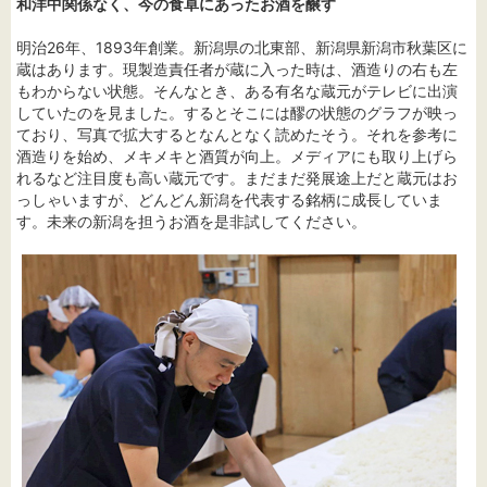
和洋中関係なく、今の食卓にあったお酒を醸す
明治26年、1893年創業。新潟県の北東部、新潟県新潟市秋葉区に
蔵はあります。現製造責任者が蔵に入った時は、酒造りの右も左
もわからない状態。そんなとき、ある有名な蔵元がテレビに出演
していたのを見ました。するとそこには醪の状態のグラフが映っ
ており、写真で拡大するとなんとなく読めたそう。それを参考に
酒造りを始め、メキメキと酒質が向上。メディアにも取り上げら
れるなど注目度も高い蔵元です。まだまだ発展途上だと蔵元はお
っしゃいますが、どんどん新潟を代表する銘柄に成長していま
す。未来の新潟を担うお酒を是非試してください。