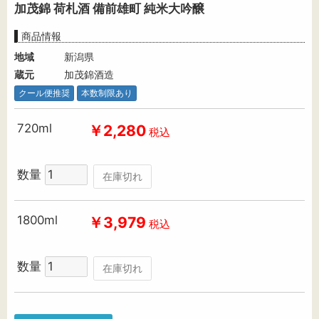
加茂錦 荷札酒 備前雄町 純米大吟醸
商品情報
地域
新潟県
蔵元
加茂錦酒造
クール便推奨
本数制限あり
720ml
￥2,280
税込
数量
在庫切れ
1800ml
￥3,979
税込
数量
在庫切れ