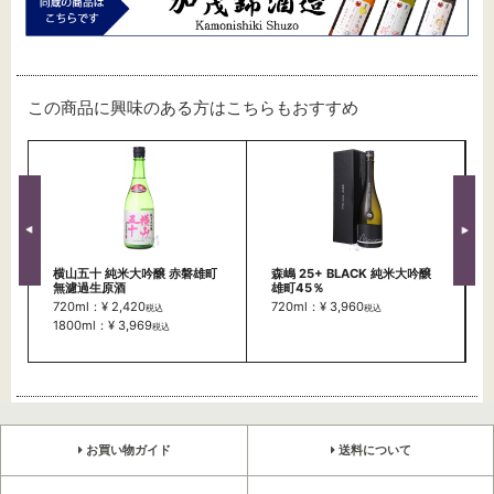
この商品に興味のある方はこちらもおすすめ
横山五十 純米大吟醸 赤磐雄町
森嶋 25+ BLACK 純米大吟醸
無濾過生原酒
雄町45％
720ml：¥ 2,420
720ml：¥ 3,960
税込
税込
1800ml：¥ 3,969
税込
お買い物ガイド
送料について