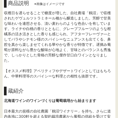
商品説明
※画像はイメージです
収穫日を遅らせることで糖度が増した、自社農場「鶴沼」で収穫
されたゲヴュルツトラミネール種から醸造しました。芳醇で甘美
な味わいを連想させる、淡い麦わらのような色合いを有していま
す。ライチや白桃の香りとともに、グレープフルーツのような柑
橘系の活き活きとした香りも感じられ、アフターフレーヴァ―と
してバラやシナモン様のスパイシーなニュアンスも出てくる、鼻
腔を真から楽しませてくれる華やかな香りが特徴です。遅摘み葡
萄が原料ながら豊かな酸味が心地よく、甘味とのバランスも秀逸
で、しっかりとした骨格の芳醇な傑作甘口白ワインとなりまし
た。
【オススメ料理】アペリティフやデザートワインとしてはもちろ
ん、中華料理等のスパイシーな料理との相性も抜群です。
蔵紹介
北海道ワインのワインづくりは葡萄栽培から始まります
日本最大の規模の自社農園「鶴沼ワイナリー」を持ち、さらに道
内各地に300軒を超える契約栽培農家から葡萄の供給を受けて安