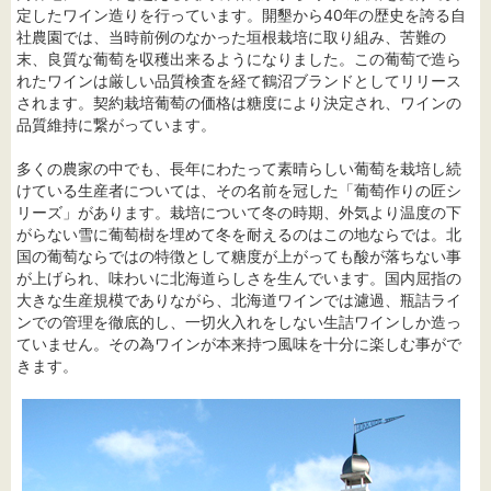
定したワイン造りを行っています。開墾から40年の歴史を誇る自
社農園では、当時前例のなかった垣根栽培に取り組み、苦難の
末、良質な葡萄を収穫出来るようになりました。この葡萄で造ら
れたワインは厳しい品質検査を経て鶴沼ブランドとしてリリース
されます。契約栽培葡萄の価格は糖度により決定され、ワインの
品質維持に繋がっています。
多くの農家の中でも、長年にわたって素晴らしい葡萄を栽培し続
けている生産者については、その名前を冠した「葡萄作りの匠シ
リーズ」があります。栽培について冬の時期、外気より温度の下
がらない雪に葡萄樹を埋めて冬を耐えるのはこの地ならでは。北
国の葡萄ならではの特徴として糖度が上がっても酸が落ちない事
が上げられ、味わいに北海道らしさを生んでいます。国内屈指の
大きな生産規模でありながら、北海道ワインでは濾過、瓶詰ライ
ンでの管理を徹底的し、一切火入れをしない生詰ワインしか造っ
ていません。その為ワインが本来持つ風味を十分に楽しむ事がで
きます。