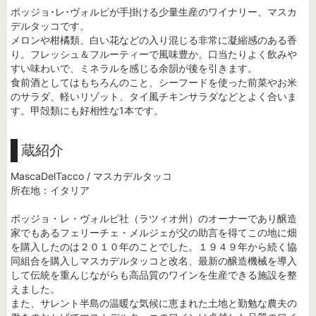
ポッジョ･レ･ヴォルピが手掛ける少量生産のワイナリー、マスカ
デルタッコです。
メロンや柑橘類、白い花などの入り混じる非常に凝縮感のある香
り。フレッシュ＆フルーティーで風味豊か。口当たりよく飲みや
すい味わいで、ミネラルを感じる余韻が後を引きます。
食前酒としてはもちろんのこと、シーフードを使った前菜やお米
のサラダ、軽いリゾット、タイ風チキンサラダなどとよく合いま
す。甲殻類にも好相性な1本です。
蔵紹介
MascaDelTacco / マスカデルタッコ
所在地：イタリア
ポッジョ・レ・ヴォルピ社（ラツィオ州）のオーナーであり醸造
家でもあるフェリーチェ・メルジェが父の助言を得てこの地に畑
を購入したのは２０１０年のことでした。１９４９年から続く協
同組合を購入しマスカデルタッコと改名、最新の醸造機械を導入
して伝統を重んじながらも高品質のワインを生産できる施設を整
えました。
また、サレント半島の温暖な気候に恵まれた土地と勤勉な農夫の