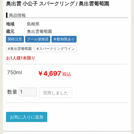
奥出雲 小公子 スパークリング / 奥出雲葡萄園
商品情報
地域
島根県
蔵元
奥出雲葡萄園
開栓注意
クール便推奨
本数制限あり
#奥出雲葡萄園
#スパークリングワイン
お1人様1本限り
750ml
￥4,697
税込
数量
完売しました
お気に入りに追加