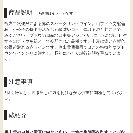
商品説明
※画像はイメージです
瓶内二次発酵による赤のスパークリングワイン。山ブドウ交配品
種、小公子の特徴を活かした酸味やコク、弾ける泡と共にお楽し
みください。ブドウの原産地は中央アジア･カラコルム地方。自生
する山ブドウを親として交配された品種です。非常に濃い赤紫色
の野趣溢れる赤ワインです。奥出雲葡萄園ではこの特徴的なブド
ウのワイン造りに注力し、長年にわたり試行錯誤を重ねていま
す。
注意事項
*良く冷やし、吹き出しに気を付けながら慎重に開栓してくださ
い。
蔵紹介
奥出雲の自然と素直に向かいあい、土地の生態系を乱すことがな