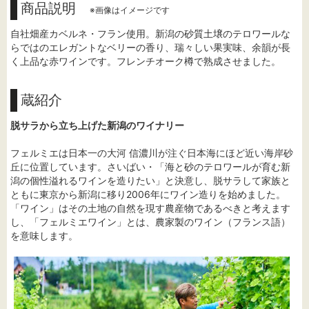
商品説明
※画像はイメージです
自社畑産カベルネ・フラン使用。新潟の砂質土壌のテロワールな
らではのエレガントなベリーの香り、瑞々しい果実味、余韻が長
く上品な赤ワインです。フレンチオーク樽で熟成させました。
蔵紹介
脱サラから立ち上げた新潟のワイナリー
フェルミエは日本一の大河 信濃川が注ぐ日本海にほど近い海岸砂
丘に位置しています。さいばい・「海と砂のテロワールが育む新
潟の個性溢れるワインを造りたい」と決意し、脱サラして家族と
ともに東京から新潟に移り2006年にワイン造りを始めました。
「ワイン」はその土地の自然を現す農産物であるべきと考えます
し、「フェルミエワイン」とは、農家製のワイン（フランス語）
を意味します。