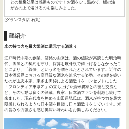
との相乗効果は感動ものです！お酒を少し温めて、鰻の油
が舌の上で溶けるのを楽しみました。
(グランスタ店 石丸)
蔵紹介
米の持つ力を最大限酒に還元する酒造り
江戸時代中期の創業。酒銘の由来は、酒の値段が高騰した明治時
代、酒屋との契約を守り、採算を度外視で値上げをしなかったこ
とにより、「義侠」という名を贈られたとされています。近年の
日本酒業界における高品質な酒米を追求する姿勢、その礎を築い
たのが山忠本家。東条山田錦による酒造りをコンセプトにした
「フロンティア東条21」の立ち上げや酒米農家との密な交流な
ど、その活動は多くの酒蔵、農家、日本酒ファンを刺激し続けて
来ました。現在代表を務める山田昌弘氏は、酒米が持つ力を最大
限感じられるような日本酒を目指し日々酒造りをしています。米
の旨みや力強さを感じ奥深い味わいをお楽しみください。