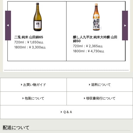
二兎 純米 山田錦65
醸し人九平次 純米大吟醸 山田
錦50
720ml：¥ 1,650
税込
720ml：¥ 2,365
税込
1800ml：¥ 3,300
税込
1800ml：¥ 4,730
税込
お買い物ガイド
送料について
包装について
領収書発行について
Ｑ＆Ａ
配送について