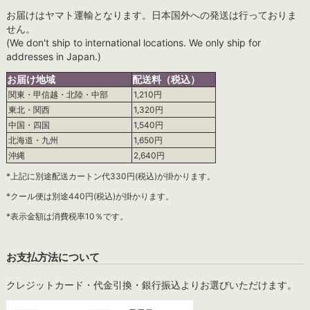
お届けはヤマト運輸となります。日本国外への発送は行っておりま
せん。
(We don't ship to international locations. We only ship for
addresses in Japan.)
お届け地域
配送料（税込）
関東・甲信越・北陸・中部
1,210円
東北・関西
1,320円
中国・四国
1,540円
北海道・九州
1,650円
沖縄
2,640円
*上記に別途配送カートン代330円(税込)が掛かります。
*クール便は別途440円(税込)が掛かります。
*表示金額は消費税率10％です。
お支払方法について
クレジットカード・代金引換・銀行振込よりお選びいただけます。