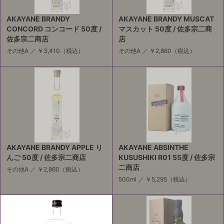
AKAYANE BRANDY
AKAYANE BRANDY MUSCAT
CONCORD コンコード 50度 /
マスカット 50度 / 佐多宗二商
佐多宗二商店
店
その他A ／
￥3,410
（税込）
その他A ／
￥2,860
（税込）
AKAYANE BRANDY APPLE り
AKAYANE ABSINTHE
んご 50度 / 佐多宗二商店
KUSUSHIKI R01 55度 / 佐多宗
二商店
その他A ／
￥2,860
（税込）
500ml ／
￥5,295
（税込）