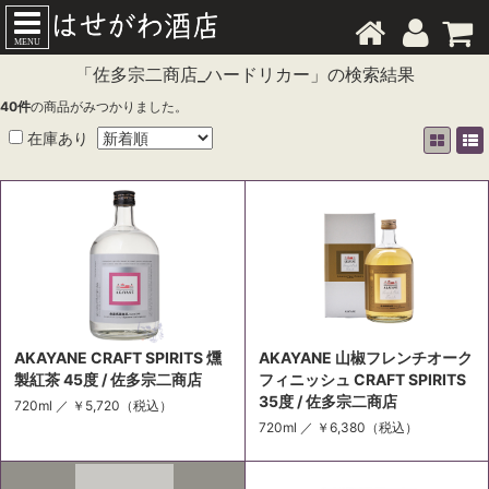
MENU
「佐多宗二商店_ハードリカー」の検索結果
40
件
の商品がみつかりました。
在庫あり
AKAYANE CRAFT SPIRITS 燻
AKAYANE 山椒フレンチオーク
製紅茶 45度 / 佐多宗二商店
フィニッシュ CRAFT SPIRITS
35度 / 佐多宗二商店
720ml ／
￥5,720
（税込）
720ml ／
￥6,380
（税込）