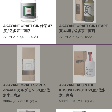
AKAYANE CRAFT GIN 緑茶 47
AKAYANE CRAFT GIN HEART
度 / 佐多宗二商店
夏 46度 / 佐多宗二商店
720ml ／
￥5,500
（税込）
720ml ／
￥5,280
（税込）
AKAYANE CRAFT SPIRITS
AKAYANE ABSINTHE
oriental カルダモン 50度 / 佐
KUSUSHIKI2018 53度 / 佐多
多宗二商店
宗二商店
300ml ／
￥2,090
（税込）
500ml ／
￥5,295
（税込）