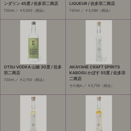
ンダリン 45度 / 佐多宗二商店
LIQUEUR / 佐多宗二商店
720ml ／
￥5,500
（税込）
720ml ／
￥3,080
（税込）
OTSU VODKA 山椒 30度 / 佐多
AKAYANE CRAFT SPIRITS
宗二商店
KABOSU かぼす 55度 / 佐多宗
二商店
720ml ／
￥2,750
（税込）
その他A ／
￥2,750
（税込）