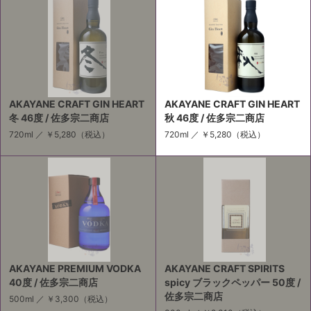
AKAYANE CRAFT GIN HEART
AKAYANE CRAFT GIN HEART
冬 46度 / 佐多宗二商店
秋 46度 / 佐多宗二商店
720ml ／
￥5,280
（税込）
720ml ／
￥5,280
（税込）
AKAYANE PREMIUM VODKA
AKAYANE CRAFT SPIRITS
40度 / 佐多宗二商店
spicy ブラックペッパー 50度 /
佐多宗二商店
500ml ／
￥3,300
（税込）