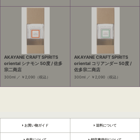
AKAYANE CRAFT SPIRITS
AKAYANE CRAFT SPIRITS
oriental シナモン 50度 / 佐多
oriental コリアンダー 50度 /
宗二商店
佐多宗二商店
300ml ／
￥2,090
（税込）
300ml ／
￥2,090
（税込）
お買い物ガイド
送料について
包装について
領収書発行について