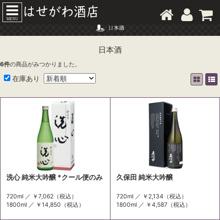
MENU
日本酒
6
件
の商品がみつかりました。
在庫あり
洗心 純米大吟醸 *クール便のみ
久保田 純米大吟醸
720ml ／
￥7,062
（税込）
720ml ／
￥2,134
（税込）
1800ml ／
￥14,850
（税込）
1800ml ／
￥4,587
（税込）