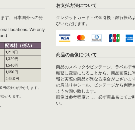
お支払方法について
ります。日本国外への発
クレジットカード・代金引換・銀行振込
びいただけます。
ional locations. We only
an.)
配送料（税込）
1,210円
商品の画像について
1,320円
1,540円
商品のスペックやビンテージ、ラベルデ
1,650円
頻繁に変更になることから、商品画像に
報と実際の商品が異なる場合がございま
2,640円
の肩貼りやシール、ビンテージから判断
0円(税込)が掛かります。
ようお願い致します。
)が掛かります。
画像は参考程度とし、必ず商品名にてご
い。
。