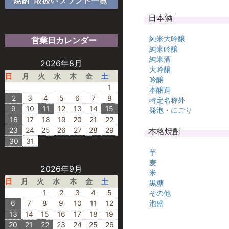
日本酒
純米大吟醸
営業日カレンダー
純米吟醸
純米酒
2026年8月
大吟醸
日
月
火
水
木
金
土
吟醸
1
本醸造
2
3
4
5
6
7
8
特定名称外
9
10
11
12
13
14
15
発泡・にごり
16
17
18
19
20
21
22
23
24
25
26
27
28
29
本格焼酎
30
31
芋
麦
2026年9月
米
日
月
火
水
木
金
土
黒糖
1
2
3
4
5
その他
6
7
8
9
10
11
12
泡盛
13
14
15
16
17
18
19
20
21
22
23
24
25
26