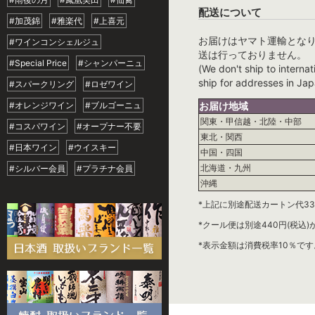
配送について
#加茂錦
#雅楽代
#上喜元
お届けはヤマト運輸とな
#ワインコンシェルジュ
送は行っておりません。
#Special Price
#シャンパーニュ
(We don't ship to internat
ship for addresses in Jap
#スパークリング
#ロゼワイン
#オレンジワイン
#ブルゴーニュ
お届け地域
関東・甲信越・北陸・中部
#コスパワイン
#オープナー不要
東北・関西
#日本ワイン
#ウイスキー
中国・四国
北海道・九州
#シルバー会員
#プラチナ会員
沖縄
*上記に別途配送カートン代33
*クール便は別途440円(税込
*表示金額は消費税率10％です