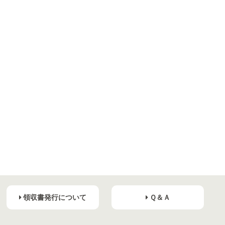
領収書発行について
Ｑ＆Ａ