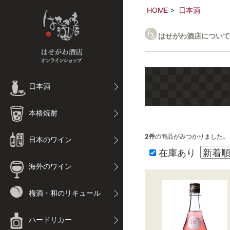
HOME
日本酒
はせがわ酒店について
日本酒
本格焼酎
2
件
の商品がみつかりました。
日本のワイン
在庫あり
海外のワイン
梅酒・和のリキュール
ハードリカー