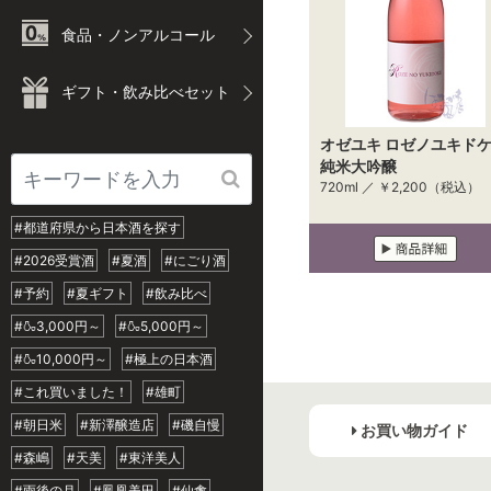
食品・ノンアルコール
ギフト・飲み比べセット
オゼユキ ロゼノユキド
純米大吟醸
720ml ／
￥2,200
（税込）
#都道府県から日本酒を探す
#2026受賞酒
#夏酒
#にごり酒
#予約
#夏ギフト
#飲み比べ
#🍶3,000円～
#🍶5,000円～
#🍶10,000円～
#極上の日本酒
#これ買いました！
#雄町
#朝日米
#新澤醸造店
#磯自慢
お買い物ガイド
#森嶋
#天美
#東洋美人
#雨後の月
#鳳凰美田
#仙禽