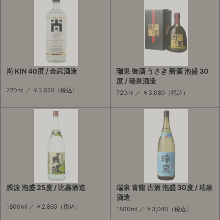
尚 KIN 40度 / 金武酒造
瑞泉 御酒 うさき 新酒 泡盛 30
度 / 瑞泉酒造
720ml ／
￥3,520
（税込）
720ml ／
￥3,080
（税込）
残波 泡盛 25度 / 比嘉酒造
瑞泉 青龍 古酒 泡盛 30度 / 瑞泉
酒造
1800ml ／
￥2,860
（税込）
1800ml ／
￥3,080
（税込）