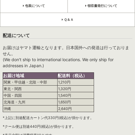
包装について
領収書発行について
Ｑ＆Ａ
配送について
お届けはヤマト運輸となります。日本国外への発送は行っておりま
せん。
(We don't ship to international locations. We only ship for
addresses in Japan.)
お届け地域
配送料（税込）
関東・甲信越・北陸・中部
1,210円
東北・関西
1,320円
中国・四国
1,540円
北海道・九州
1,650円
沖縄
2,640円
*上記に別途配送カートン代330円(税込)が掛かります。
*クール便は別途440円(税込)が掛かります。