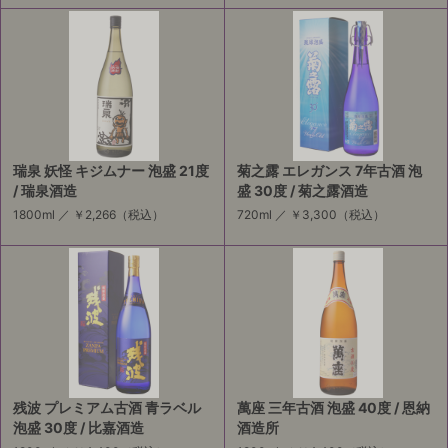
瑞泉 妖怪 キジムナー 泡盛 21度
菊之露 エレガンス 7年古酒 泡
/ 瑞泉酒造
盛 30度 / 菊之露酒造
1800ml ／
￥2,266
（税込）
720ml ／
￥3,300
（税込）
残波 プレミアム古酒 青ラベル
萬座 三年古酒 泡盛 40度 / 恩納
泡盛 30度 / 比嘉酒造
酒造所