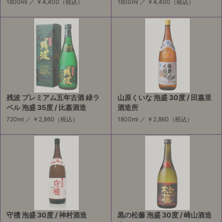
1800ml ／
￥4,400
（税込）
1800ml ／
￥4,400
（税込）
残波 プレミアム五年古酒 緑ラ
山原くいな 泡盛 30度 / 田嘉里
ベル 泡盛 35度 / 比嘉酒造
酒造所
720ml ／
￥2,860
（税込）
1800ml ／
￥2,860
（税込）
守禮 泡盛 30度 / 神村酒造
黒の松藤 泡盛 30度 / 崎山酒造