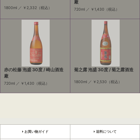
廠
1800ml ／
￥2,332
（税込）
720ml ／
￥1,430
（税込）
赤の松藤 泡盛 30度 / 崎山酒造
菊之露 泡盛 30度 / 菊之露酒造
廠
1800ml ／
￥2,530
（税込）
720ml ／
￥1,430
（税込）
お買い物ガイド
送料について