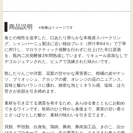
商品説明
※画像はイメージです
食との相性を追求した、口あたり滑らかな本格派スパークリン
グ。シャンパーニュ製法に近い独自プレス（搾汁率64％）で丁寧
に搾汁し、マロラクティック発酵を行わずに仕上げた辛口原酒
を、瓶内二次発酵後3年間熟成しています。リキュール添加なしで
デゴルジュマンされた、ピュアで洗練された味わいです。
熟したりんごや洋梨、花梨の甘やかな果実香に、柑橘の皮やナッ
ツ、ブリオッシュ、アカシアの蜜、オレンジの花のニュアンス。
旨味と酸のバランスに優れ、緻密な泡とミネラル感、塩味、ほろ
苦さが余韻を引き締めます。
素材を引き立てる酒質を有するため、あらゆる食とともにお勧め
できるワインです。乾杯のひと時から食後まで、果実の甘い香り
とさっぱりとした酸が、素材の味わいを引き立てます。
貝類、甲殻類、白身魚、鶏肉、豚肉、豚肉加工品、きのこ、白か
びタイプのチーズ、ナッツ、生の果実など、さまざまな食との相