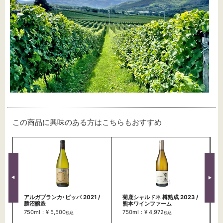
この商品に興味のある方はこちらもおすすめ
アルガブランカ･ピッパ 2021 /
菊鹿シャルドネ 樽熟成 2023 /
勝沼醸造
熊本ワインファーム
750ml：¥ 5,500
750ml：¥ 4,972
税込
税込