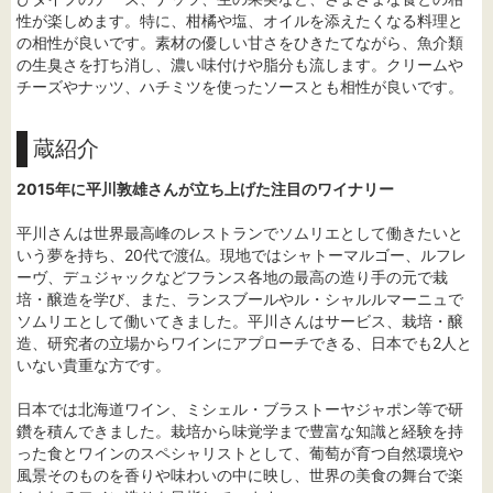
性が楽しめます。特に、柑橘や塩、オイルを添えたくなる料理と
の相性が良いです。素材の優しい甘さをひきたてながら、魚介類
の生臭さを打ち消し、濃い味付けや脂分も流します。クリームや
チーズやナッツ、ハチミツを使ったソースとも相性が良いです。
蔵紹介
2015年に平川敦雄さんが立ち上げた注目のワイナリー
平川さんは世界最高峰のレストランでソムリエとして働きたいと
いう夢を持ち、20代で渡仏。現地ではシャトーマルゴー、ルフレ
ーヴ、デュジャックなどフランス各地の最高の造り手の元で栽
培・醸造を学び、また、ランスブールやル・シャルルマーニュで
ソムリエとして働いてきました。平川さんはサービス、栽培・醸
造、研究者の立場からワインにアプローチできる、日本でも2人と
いない貴重な方です。
日本では北海道ワイン、ミシェル・ブラストーヤジャポン等で研
鑽を積んできました。栽培から味覚学まで豊富な知識と経験を持
った食とワインのスペシャリストとして、葡萄が育つ自然環境や
風景そのものを香りや味わいの中に映し、世界の美食の舞台で楽