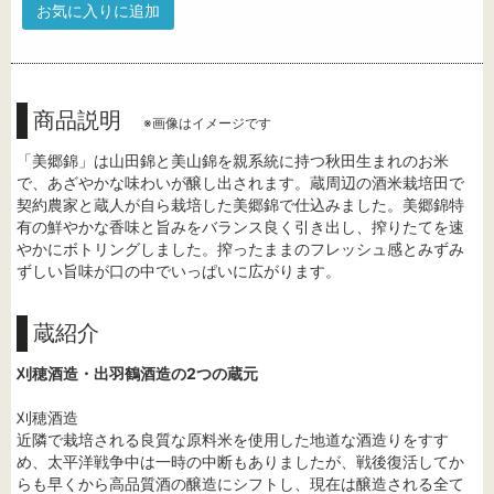
お気に入りに追加
商品説明
※画像はイメージです
「美郷錦」は山田錦と美山錦を親系統に持つ秋田生まれのお米
で、あざやかな味わいが醸し出されます。蔵周辺の酒米栽培田で
契約農家と蔵人が自ら栽培した美郷錦で仕込みました。美郷錦特
有の鮮やかな香味と旨みをバランス良く引き出し、搾りたてを速
やかにボトリングしました。搾ったままのフレッシュ感とみずみ
ずしい旨味が口の中でいっぱいに広がります。
蔵紹介
刈穂酒造・出羽鶴酒造の2つの蔵元
刈穂酒造
近隣で栽培される良質な原料米を使用した地道な酒造りをすす
め、太平洋戦争中は一時の中断もありましたが、戦後復活してか
らも早くから高品質酒の醸造にシフトし、現在は醸造される全て