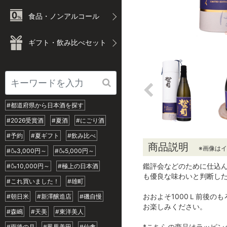
食品・ノンアルコール
ギフト・飲み比べセット
#都道府県から日本酒を探す
#2026受賞酒
#夏酒
#にごり酒
#予約
#夏ギフト
#飲み比べ
商品説明
※画像は
#🍶3,000円～
#🍶5,000円～
鑑評会などのために仕込ん
#🍶10,000円～
#極上の日本酒
も優良な味わいと判断し
#これ買いました！
#雄町
おおよそ1000Ｌ前後の
#朝日米
#新澤醸造店
#磯自慢
お楽しみください。
#森嶋
#天美
#東洋美人
*こちらの商品はラッピン
#雨後の月
#鳳凰美田
#仙禽