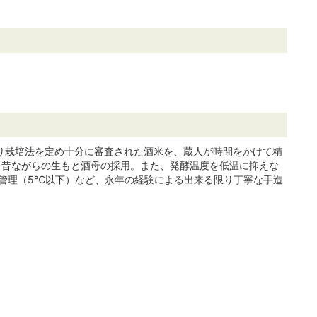
より栽培法を定め十分に審査された酒米を、蔵人が時間をかけて精
、昔ながらの生もと酒母の採用。また、発酵温度を低温に抑えな
成管理（5℃以下）など、永年の経験による出来る限り丁寧な手造