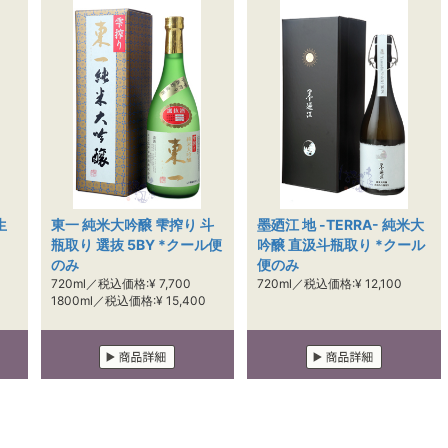
生
東一 純米大吟醸 雫搾り 斗
墨廼江 地 -TERRA- 純米大
瓶取り 選抜 5BY *クール便
吟醸 直汲斗瓶取り *クール
のみ
便のみ
720ml／税込価格:¥ 7,700
720ml／税込価格:¥ 12,100
1800ml／税込価格:¥ 15,400