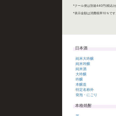
*クール便は別途440円(税込
*表示金額は消費税率10％です
日本酒
純米大吟醸
純米吟醸
純米酒
大吟醸
吟醸
本醸造
特定名称外
発泡・にごり
本格焼酎
芋