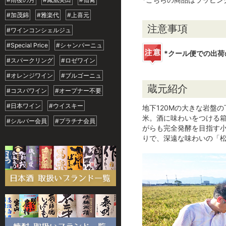
#加茂錦
#雅楽代
#上喜元
注意事項
#ワインコンシェルジュ
#Special Price
#シャンパーニュ
*クール便での出荷
#スパークリング
#ロゼワイン
#オレンジワイン
#ブルゴーニュ
蔵元紹介
#コスパワイン
#オープナー不要
#日本ワイン
#ウイスキー
地下120Mの大きな岩盤
米。酒に味わいをつける
#シルバー会員
#プラチナ会員
がらも完全発酵を目指す小
りで、深遠な味わいの「松