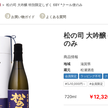
醸
松の司 大吟醸 特別限定しずく 6BY *クール便のみ
お買い物ガイド
よくある質問
松の司 大吟醸
のみ
商品情報
地域
滋賀県
蔵元
松瀬酒造
会員限定
ラッピング不可
ク
#🍶10,000円～
#会員限定
￥12,32
720ml