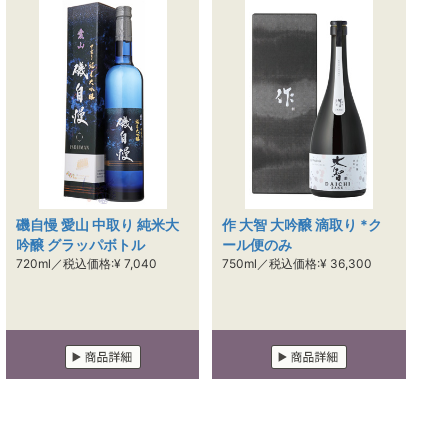
磯自慢 愛山 中取り 純米大
作 大智 大吟醸 滴取り *ク
吟醸 グラッパボトル
ール便のみ
720ml／税込価格:¥ 7,040
750ml／税込価格:¥ 36,300