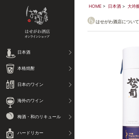
HOME
日本酒
大吟
はせがわ酒店について
日本酒
本格焼酎
日本のワイン
海外のワイン
梅酒・和のリキュール
ハードリカー