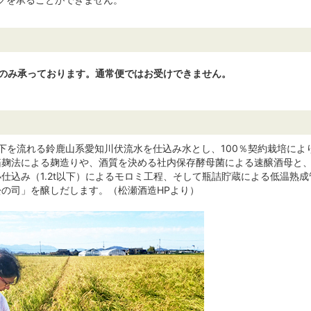
のみ承っております。通常便ではお受けできません。
の下を流れる鈴鹿山系愛知川伏流水を仕込み水とし、100％契約栽培に
箱麹法による麹造りや、酒質を決める社内保存酵母菌による速醸酒母と
仕込み（1.2t以下）によるモロミ工程、そして瓶詰貯蔵による低温熟
の司」を醸しだします。（松瀬酒造HPより）