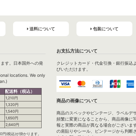
送料について
包装について
お支払方法について
ります。日本国外への発
クレジットカード・代金引換・銀行振込
びいただけます。
ional locations. We only
an.)
配送料（税込）
1,210円
商品の画像について
1,320円
1,540円
商品のスペックやビンテージ、ラベルデ
1,650円
頻繁に変更になることから、商品画像に
報と実際の商品が異なる場合がございま
2,640円
の肩貼りやシール、ビンテージから判断
0円(税込)が掛かります。