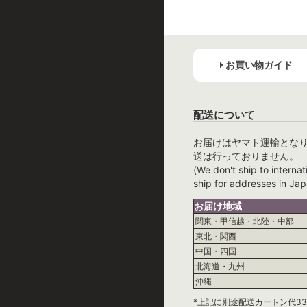
お買い物ガイド
配送について
お届けはヤマト運輸とな
送は行っておりません。
(We don't ship to internat
ship for addresses in Jap
お届け地域
関東・甲信越・北陸・中部
東北・関西
中国・四国
北海道・九州
沖縄
*上記に別途配送カートン代33