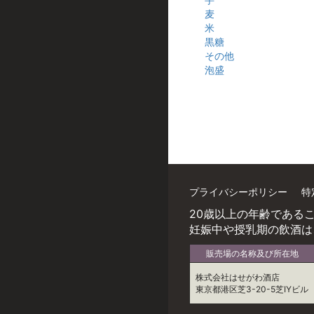
麦
米
黒糖
その他
泡盛
プライバシーポリシー
特
20歳以上の年齢である
妊娠中や授乳期の飲酒は
販売場の名称及び所在地
株式会社はせがわ酒店
東京都港区芝3-20-5芝IYビル