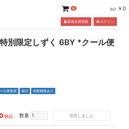
￥0
0
合計
新規会員登録
ログイン
 特別限定しずく 6BY *クール便
ール便推奨
箱付
本数制限あり
0
数量
完売しました
税込