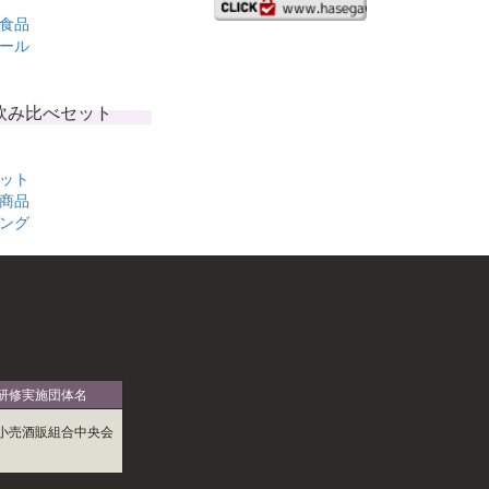
食品
ール
飲み比べセット
ット
商品
ング
研修実施団体名
小売酒販組合中央会