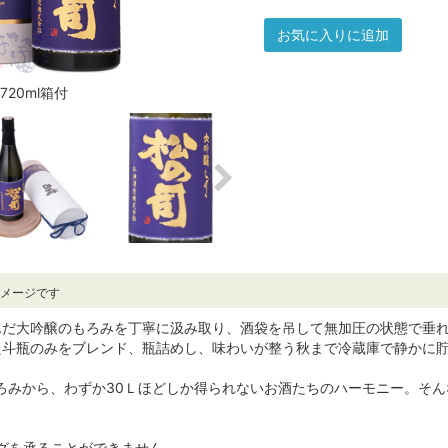
お気に入りに追加
720ml箱付
イメージです
だ大吟醸のもろみを丁寧に汲み取り、酒袋を吊して無加圧の状態で垂れ
た斗瓶のみをブレンド、瓶詰めし、味わいが整う秋まで冷蔵庫で静かに
もろみから、わずか30Ｌほどしか得られないお酒たちのハーモニー。そ
グを承ることができません。