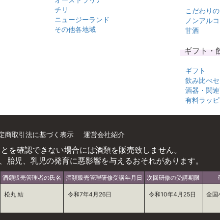
チリ
こだわりの
ニュージーランド
ノンアルコ
その他各地域
甘酒
ギフト・
ギフト
飲み比べセ
酒器・関連
有料ラッピ
定商取引法に基づく表示
運営会社紹介
ことを確認できない場合には酒類を販売致しません。
、胎児、乳児の発育に悪影響を与えるおそれがあります。
酒類販売管理者の氏名
酒類販売管理研修受講年月日
次回研修の受講期限
松丸 結
令和7年4月26日
令和10年4月25日
全国