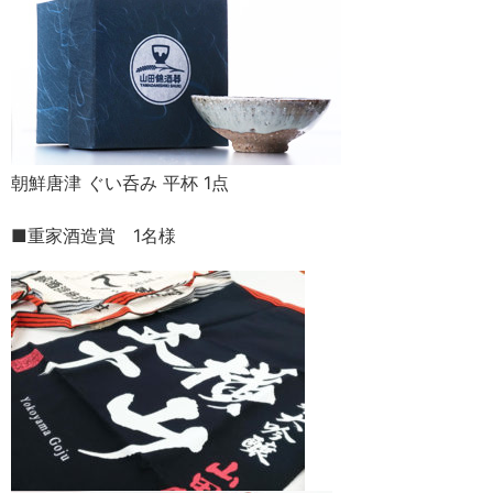
朝鮮唐津 ぐい呑み 平杯 1点
■重家酒造賞 1名様