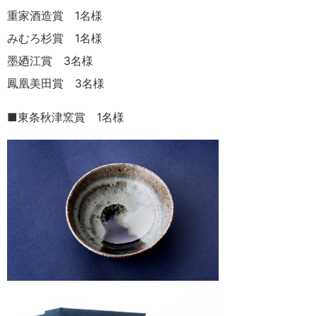
重家酒造賞 1名様
みむろ杉賞 1名様
墨廼江賞 3名様
鳳凰美田賞 3名様
■東条秋津窯賞 1名様