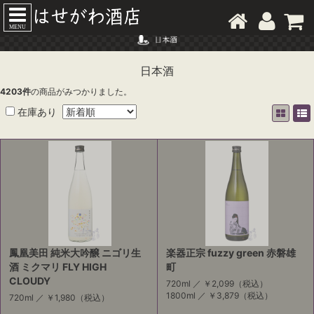
MENU
日本酒
4203
件
の商品がみつかりました。
在庫あり
鳳凰美田 純米大吟醸 ニゴリ生
楽器正宗 fuzzy green 赤磐雄
酒 ミクマリ FLY HIGH
町
CLOUDY
720ml ／
￥2,099
（税込）
1800ml ／
￥3,879
（税込）
720ml ／
￥1,980
（税込）