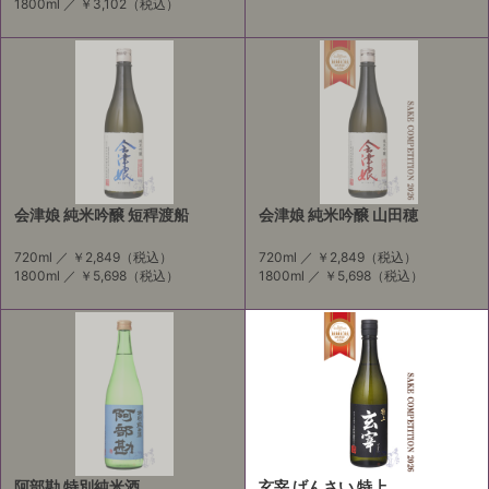
1800ml ／
￥3,102
（税込）
会津娘 純米吟醸 短稈渡船
会津娘 純米吟醸 山田穂
720ml ／
￥2,849
（税込）
720ml ／
￥2,849
（税込）
1800ml ／
￥5,698
（税込）
1800ml ／
￥5,698
（税込）
阿部勘 特別純米酒
玄宰 げんさい 特上