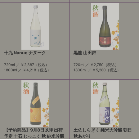
十九 Nanuq ナヌーク
黒龍 山田錦
720ml ／
￥2,387
（税込）
720ml ／
￥2,750
（税込）
1800ml ／
￥4,218
（税込）
1800ml ／
￥5,280
（税込）
【予約商品】9月8日以降 出荷
土佐しらぎく 純米大吟醸 朝日
予定 十石 じっこく 秋 純米吟醸
秋あがり