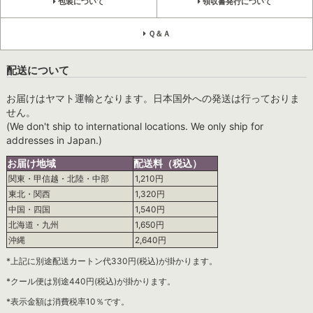
包装について
領収書発行について
Ｑ＆Ａ
配送について
お届けはヤマト運輸となります。日本国外への発送は行っておりま
せん。
(We don't ship to international locations. We only ship for
addresses in Japan.)
お届け地域
配送料（税込）
関東・甲信越・北陸・中部
1,210円
東北・関西
1,320円
中国・四国
1,540円
北海道・九州
1,650円
沖縄
2,640円
*上記に別途配送カートン代330円(税込)が掛かります。
*クール便は別途440円(税込)が掛かります。
*表示金額は消費税率10％です。