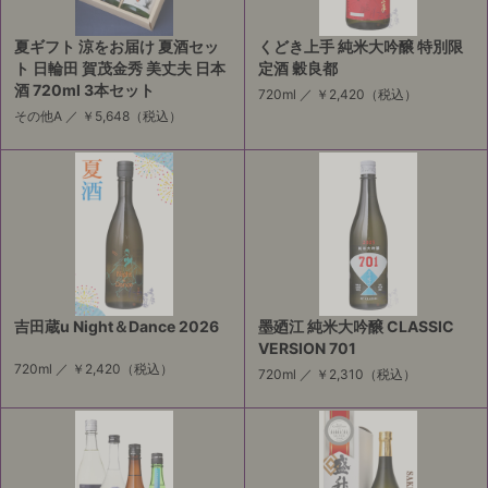
夏ギフト 涼をお届け 夏酒セッ
くどき上手 純米大吟醸 特別限
ト 日輪田 賀茂金秀 美丈夫 日本
定酒 穀良都
酒 720ml 3本セット
720ml ／
￥2,420
（税込）
その他A ／
￥5,648
（税込）
吉田蔵u Night＆Dance 2026
墨廼江 純米大吟醸 CLASSIC
VERSION 701
720ml ／
￥2,420
（税込）
720ml ／
￥2,310
（税込）