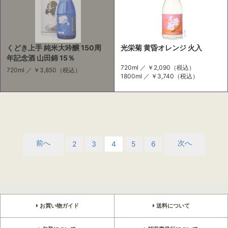
くどき上手 純米大吟醸 150周
光栄菊 黄昏オレンジ 火入
年記念酒 山田錦 15％
720ml ／
￥2,090
（税込）
720ml ／
￥3,850
（税込）
1800ml ／
￥3,740
（税込）
前へ
次へ
2
3
4
5
6
お買い物ガイド
送料について