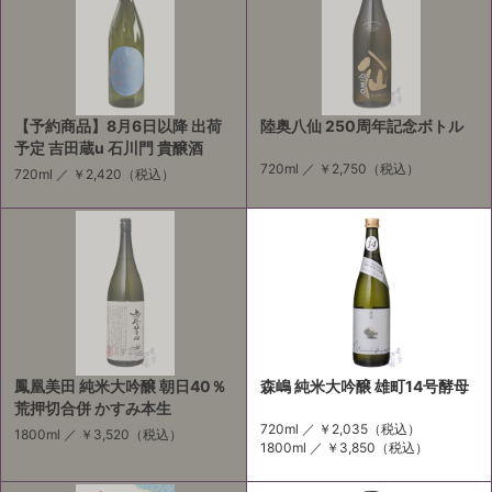
【予約商品】8月6日以降 出荷
陸奥八仙 250周年記念ボトル
予定 吉田蔵u 石川門 貴醸酒
720ml ／
￥2,750
（税込）
720ml ／
￥2,420
（税込）
鳳凰美田 純米大吟醸 朝日40％
森嶋 純米大吟醸 雄町14号酵母
荒押切合併 かすみ本生
720ml ／
￥2,035
（税込）
1800ml ／
￥3,520
（税込）
1800ml ／
￥3,850
（税込）