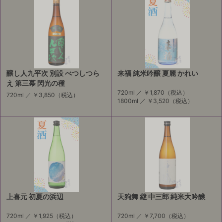
醸し人九平次 別設 べつしつら
来福 純米吟醸 夏麗 かれい
え 第三幕 閃光の種
720ml ／
￥1,870
（税込）
720ml ／
￥3,850
（税込）
1800ml ／
￥3,520
（税込）
上喜元 初夏の浜辺
天狗舞 継 中三郎 純米大吟醸
720ml ／
￥1,925
（税込）
720ml ／
￥7,700
（税込）