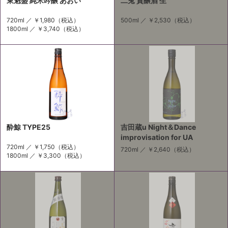
東魁盛 純米吟醸 あおい
二兎 貴醸酒 生
720ml ／
￥1,980
（税込）
500ml ／
￥2,530
（税込）
1800ml ／
￥3,740
（税込）
酔鯨 TYPE25
吉田蔵u Night＆Dance
improvisation for UA
720ml ／
￥1,750
（税込）
720ml ／
￥2,640
（税込）
1800ml ／
￥3,300
（税込）