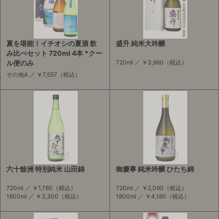
夏を堪能！イチオシの夏酒 飲
盛升 純米大吟醸
み比べセット 720ml 4本 *クー
ル便のみ
720ml ／
￥3,960
（税込）
その他A ／
￥7,557
（税込）
六十餘洲 特別純米 山田錦
御慶事 純米吟醸 ひたち錦
720ml ／
￥1,760
（税込）
720ml ／
￥2,090
（税込）
1800ml ／
￥3,300
（税込）
1800ml ／
￥4,180
（税込）