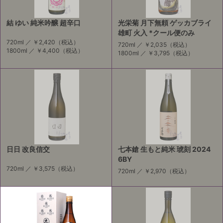
結 ゆい 純米吟醸 超辛口
光栄菊 月下無頼 ゲッカブライ
雄町 火入 *クール便のみ
720ml ／
￥2,420
（税込）
720ml ／
￥2,035
（税込）
1800ml ／
￥4,400
（税込）
1800ml ／
￥3,795
（税込）
日日 改良信交
七本鎗 生もと純米 琥刻 2024
6BY
720ml ／
￥3,575
（税込）
720ml ／
￥2,970
（税込）