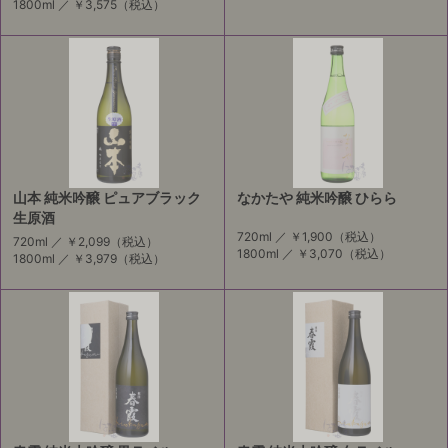
1800ml ／
￥3,575
（税込）
山本 純米吟醸 ピュアブラック
なかたや 純米吟醸 ひらら
生原酒
720ml ／
￥1,900
（税込）
720ml ／
￥2,099
（税込）
1800ml ／
￥3,070
（税込）
1800ml ／
￥3,979
（税込）