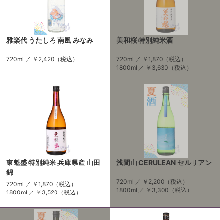
雅楽代 うたしろ 南風 みなみ
美和桜 特別純米酒
720ml ／
￥2,420
（税込）
720ml ／
￥1,870
（税込）
1800ml ／
￥3,630
（税込）
東魁盛 特別純米 兵庫県産 山田
浅間山 CERULEAN セルリアン
錦
720ml ／
￥2,200
（税込）
720ml ／
￥1,870
（税込）
1800ml ／
￥3,300
（税込）
1800ml ／
￥3,520
（税込）