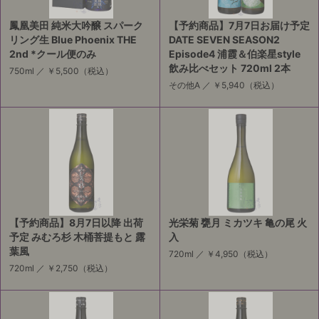
鳳凰美田 純米大吟醸 スパーク
【予約商品】7月7日お届け予定
リング生 Blue Phoenix THE
DATE SEVEN SEASON2
2nd *クール便のみ
Episode4 浦霞＆伯楽星style
飲み比べセット 720ml 2本
750ml ／
￥5,500
（税込）
その他A ／
￥5,940
（税込）
【予約商品】8月7日以降 出荷
光栄菊 甕月 ミカツキ 亀の尾 火
予定 みむろ杉 木桶菩提もと 露
入
葉風
720ml ／
￥4,950
（税込）
720ml ／
￥2,750
（税込）