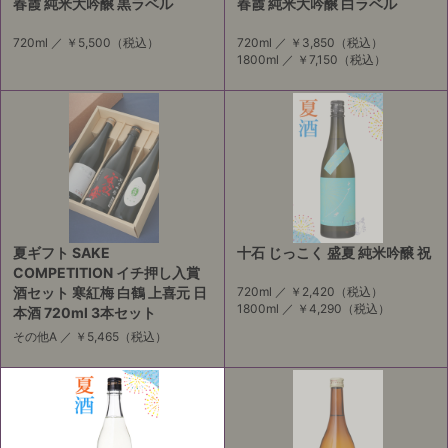
春霞 純米大吟醸 黒ラベル
春霞 純米大吟醸 白ラベル
720ml ／
￥5,500
（税込）
720ml ／
￥3,850
（税込）
1800ml ／
￥7,150
（税込）
夏ギフト SAKE
十石 じっこく 盛夏 純米吟醸 祝
COMPETITION イチ押し入賞
酒セット 寒紅梅 白鶴 上喜元 日
720ml ／
￥2,420
（税込）
1800ml ／
￥4,290
（税込）
本酒 720ml 3本セット
その他A ／
￥5,465
（税込）