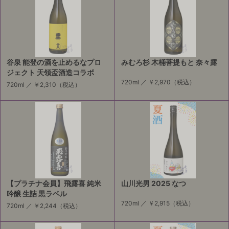
谷泉 能登の酒を止めるなプロ
みむろ杉 木桶菩提もと 奈々露
ジェクト 天領盃酒造コラボ
720ml ／
￥2,970
（税込）
720ml ／
￥2,310
（税込）
【プラチナ会員】飛露喜 純米
山川光男 2025 なつ
吟醸 生詰 黒ラベル
720ml ／
￥2,915
（税込）
720ml ／
￥2,244
（税込）