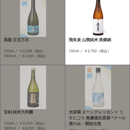
黒龍 五百万石
飛良泉 山廃純米 美郷錦
720ml ／
￥2,398
（税込）
720ml ／
￥2,750
（税込）
1800ml ／
￥4,620
（税込）
宝剣 純米大吟醸
光栄菊 ヌーンクレッセント う
すにごり 無濾過生原酒 *クール
720ml ／
￥3,300
（税込）
便のみ・開栓注意
1800ml ／
￥6,050
（税込）