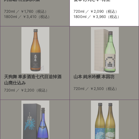
720ml ／
￥1,760
（税込）
720ml ／
￥2,090
（税込）
1800ml ／
￥3,410
（税込）
1800ml ／
￥3,960
（税込）
天狗舞 車多酒造七代目追悼酒
山本 純米吟醸 本因坊
山廃仕込み
720ml ／
￥2,500
（税込）
720ml ／
￥2,200
（税込）