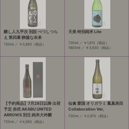
醸し人九平次 別設 べつしつら
天美 特別純米 Lite
え 第四幕 静謐な未来
720ml ／
￥1,815
（税込）
720ml ／
￥3,850
（税込）
1800ml ／
￥3,630
（税込）
【予約商品】7月28日以降 出荷
仙禽 愛国 オリガラミ 鳳凰美田
予定 赤武 AKABU UNITED
Collaboration Ver,
ARROWS 別注 純米大吟醸
720ml ／
￥2,970
（税込）
720ml ／
￥4,950
（税込）