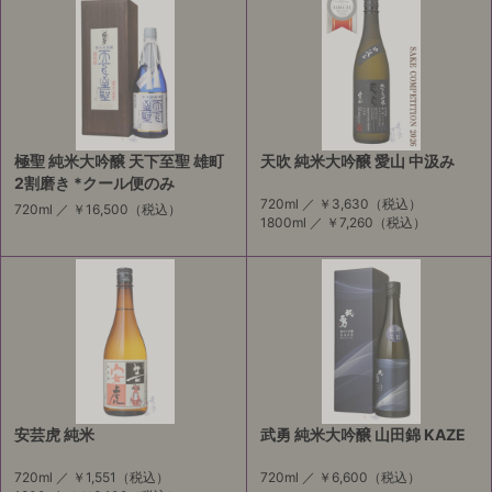
極聖 純米大吟醸 天下至聖 雄町
天吹 純米大吟醸 愛山 中汲み
2割磨き *クール便のみ
720ml ／
￥3,630
（税込）
720ml ／
￥16,500
（税込）
1800ml ／
￥7,260
（税込）
安芸虎 純米
武勇 純米大吟醸 山田錦 KAZE
720ml ／
￥1,551
（税込）
720ml ／
￥6,600
（税込）