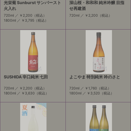
光栄菊 Sunburst サンバースト
深山桜・和和和 純米吟醸 目指
火入れ
せ再建酒
720ml ／
￥2,200
（税込）
720ml ／
￥2,200
（税込）
1800ml ／
￥3,795
（税込）
SUSHIDA 辛口純米 七田
よこやま 特別純米 吟のさと
720ml ／
￥2,200
（税込）
720ml ／
￥1,760
（税込）
1800ml ／
￥3,630
（税込）
1800ml ／
￥3,520
（税込）