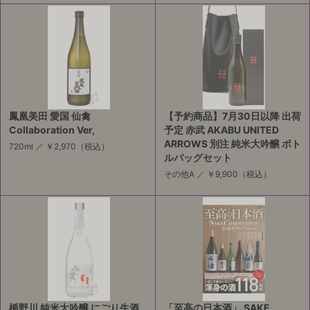
鳳凰美田 愛国 仙禽
【予約商品】7月30日以降 出荷
Collaboration Ver,
予定 赤武 AKABU UNITED
ARROWS 別注 純米大吟醸 ボト
720ml ／
￥2,970
（税込）
ルバッグセット
その他A ／
￥9,900
（税込）
楯野川 純米大吟醸 にごり生酒
「至高の日本酒」 SAKE