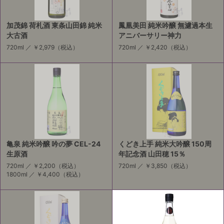
加茂錦 荷札酒 東条山田錦 純米
鳳凰美田 純米吟醸 無濾過本生
大古酒
アニバーサリー神力
720ml ／
￥2,979
（税込）
720ml ／
￥2,420
（税込）
亀泉 純米吟醸 吟の夢 CEL-24
くどき上手 純米大吟醸 150周
生原酒
年記念酒 山田穂 15％
720ml ／
￥2,200
（税込）
720ml ／
￥3,850
（税込）
1800ml ／
￥4,400
（税込）