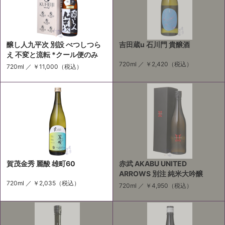
醸し人九平次 別設 べつしつら
吉田蔵u 石川門 貴醸酒
え 不変と流転 *クール便のみ
720ml ／
￥2,420
（税込）
720ml ／
￥11,000
（税込）
賀茂金秀 麗酸 雄町60
赤武 AKABU UNITED
ARROWS 別注 純米大吟醸
720ml ／
￥2,035
（税込）
720ml ／
￥4,950
（税込）