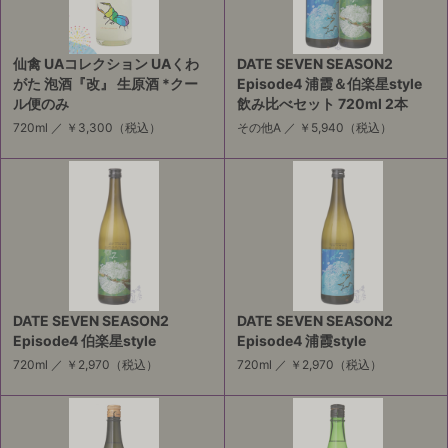
仙禽 UAコレクション UAくわ
DATE SEVEN SEASON2
がた 泡酒『改』 生原酒 *クー
Episode4 浦霞＆伯楽星style
ル便のみ
飲み比べセット 720ml 2本
720ml ／
￥3,300
（税込）
その他A ／
￥5,940
（税込）
DATE SEVEN SEASON2
DATE SEVEN SEASON2
Episode4 伯楽星style
Episode4 浦霞style
720ml ／
￥2,970
（税込）
720ml ／
￥2,970
（税込）