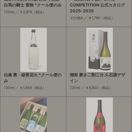
白馬の騎士 冒険 *クール便のみ
COMPETITION 公式カタログ
2025-2026
720ml ／
￥2,876
（税込）
その他A ／
￥1,760
（税込）
仙禽 裏・線香花火 *クール便の
獺祭 磨き二割三分 久石譲デザ
み
イン
720ml ／
￥1,949
（税込）
720ml ／
￥8,800
（税込）