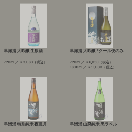
早瀬浦 大吟醸 生原酒
早瀬浦 大吟醸 *クール便のみ
720ml ／
￥3,080
（税込）
720ml ／
￥6,050
（税込）
1800ml ／
￥11,000
（税込）
早瀬浦 特別純米 夜長月
早瀬浦 山廃純米 黒ラベル