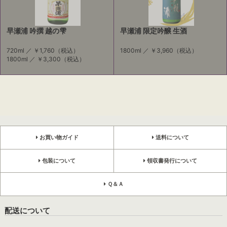
早瀬浦 吟撰 越の雫
早瀬浦 限定吟醸 生酒
720ml ／
￥1,760
（税込）
1800ml ／
￥3,960
（税込）
1800ml ／
￥3,300
（税込）
お買い物ガイド
送料について
包装について
領収書発行について
Ｑ＆Ａ
配送について