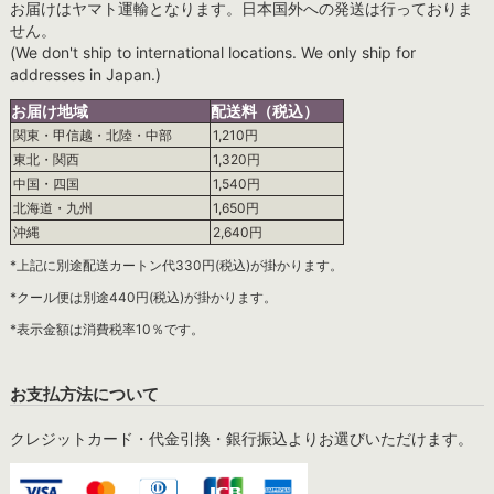
お届けはヤマト運輸となります。日本国外への発送は行っておりま
せん。
(We don't ship to international locations. We only ship for
addresses in Japan.)
お届け地域
配送料（税込）
関東・甲信越・北陸・中部
1,210円
東北・関西
1,320円
中国・四国
1,540円
北海道・九州
1,650円
沖縄
2,640円
*上記に別途配送カートン代330円(税込)が掛かります。
*クール便は別途440円(税込)が掛かります。
*表示金額は消費税率10％です。
お支払方法について
クレジットカード・代金引換・銀行振込よりお選びいただけます。