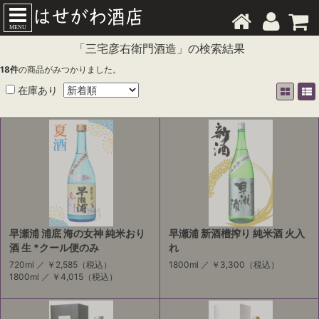
MENU
「三宅彦右衛門酒造」の検索結果
18
件
の商品がみつかりました。
在庫あり
早瀬浦 浦底 海の女神 純米おり
早瀬浦 新酒槽搾り 純米酒 火入
酒 生 *クール便のみ
れ
720ml ／
￥2,585
（税込）
1800ml ／
￥3,300
（税込）
1800ml ／
￥4,015
（税込）