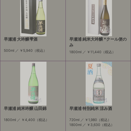
早瀬浦 大吟醸雫酒
早瀬浦 純米大吟醸 *クール便の
み
500ml ／
￥5,940
（税込）
1800ml ／
￥11,440
（税込）
早瀬浦 純米吟醸 山田錦
早瀬浦 特別純米 涼み酒
1800ml ／
￥4,400
（税込）
720ml ／
￥1,980
（税込）
1800ml ／
￥3,630
（税込）