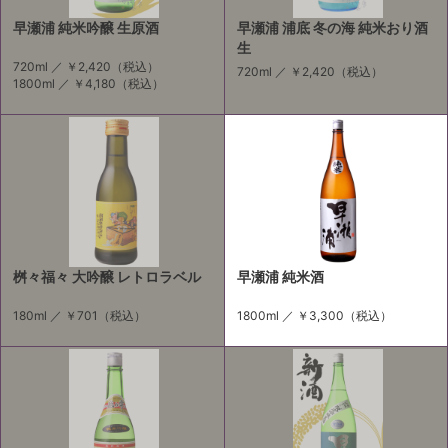
早瀬浦 純米吟醸 生原酒
早瀬浦 浦底 冬の海 純米おり酒
生
720ml ／
￥2,420
（税込）
720ml ／
￥2,420
（税込）
1800ml ／
￥4,180
（税込）
桝々福々 大吟醸 レトロラベル
早瀬浦 純米酒
180ml ／
￥701
（税込）
1800ml ／
￥3,300
（税込）