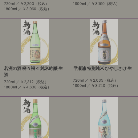
720ml ／
￥2,200
（税込）
1800ml ／
￥3,190
（税込）
1800ml ／
￥3,960
（税込）
若洲の酒 桝々福々 純米吟醸 生
早瀬浦 特別純米 ひやしさけ 生
酒
720ml ／
￥2,035
（税込）
720ml ／
￥2,312
（税込）
1800ml ／
￥3,740
（税込）
1800ml ／
￥4,638
（税込）