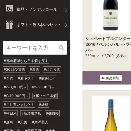
食品・ノンアルコール
ギフト・飲み比べセット
シュペートブルグンダー
2016 / ベルンハルト･フ
バー
750ml ／
￥7,700
（税込）
#都道府県から日本酒を探す
#2026受賞酒
#夏酒
#にごり酒
#予約
#夏ギフト
#飲み比べ
#🍶3,000円～
#🍶5,000円～
#🍶10,000円～
#極上の日本酒
#これ買いました！
#雄町
#朝日米
#新澤醸造店
#磯自慢
#森嶋
#天美
#東洋美人
#雨後の月
#鳳凰美田
#仙禽