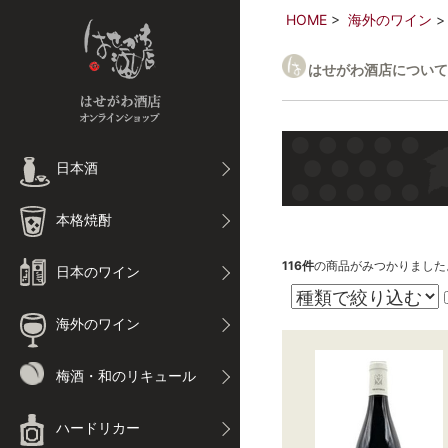
HOME
海外のワイン
はせがわ酒店について
日本酒
本格焼酎
116
件
の商品がみつかりました
日本のワイン
海外のワイン
梅酒・和のリキュール
ハードリカー