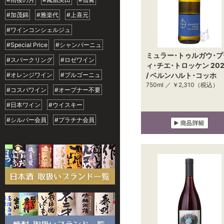
#加茂錦
#雅楽代
#上喜元
#ワインコンシェルジュ
#Special Price
#シャンパーニュ
ミュラー･トゥルガウ･プ
#スパークリング
#ロゼワイン
ィ･チエ･トロッケン 202
#オレンジワイン
#ブルゴーニュ
/ ベルンハルト･コッホ
750ml ／
￥2,310
（税込）
#コスパワイン
#オープナー不要
#日本ワイン
#ウイスキー
#シルバー会員
#プラチナ会員