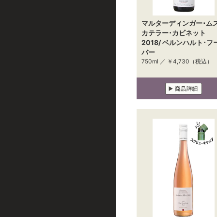
マルターディンガー･ム
カテラー･カビネット
2018/ ベルンハルト･フ
バー
750ml ／
￥4,730
（税込）