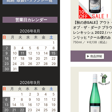
営業日カレンダー
【秋の赤SALE】アウト
オブ・ザ・ダーク ブラ
2026年8月
レンキッシュ 2022 / ハ
日
月
火
水
木
金
土
ンリッヒ *クール便のみ
750ml ／
￥6,138
（税込）
1
2
3
4
5
6
7
8
9
10
11
12
13
14
15
16
17
18
19
20
21
22
23
24
25
26
27
28
29
30
31
2026年9月
日
月
火
水
木
金
土
1
2
3
4
5
6
7
8
9
10
11
12
13
14
15
16
17
18
19
20
21
22
23
24
25
26