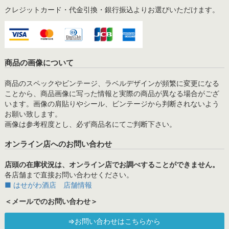
クレジットカード・代金引換・銀行振込よりお選びいただけます。
商品の画像について
商品のスペックやビンテージ、ラベルデザインが頻繁に変更になる
ことから、商品画像に写った情報と実際の商品が異なる場合がござ
います。画像の肩貼りやシール、ビンテージから判断されないよう
お願い致します。
画像は参考程度とし、必ず商品名にてご判断下さい。
オンライン店へのお問い合わせ
店頭の在庫状況は、オンライン店でお調べすることができません。
各店舗まで直接お問い合わせください。
■ はせがわ酒店 店舗情報
＜メールでのお問い合わせ＞
⇒お問い合わせはこちらから