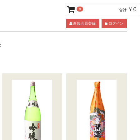
￥0
0
合計
新規会員登録
ログイン
果