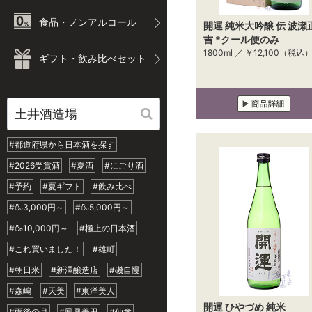
食品・ノンアルコール
開運 純米大吟醸 伝 波瀬
吉 *クール便のみ
1800ml ／
￥12,100
（税込
ギフト・飲み比べセット
#都道府県から日本酒を探す
#2026受賞酒
#夏酒
#にごり酒
#予約
#夏ギフト
#飲み比べ
#🍶3,000円～
#🍶5,000円～
#🍶10,000円～
#極上の日本酒
#これ買いました！
#雄町
#朝日米
#新澤醸造店
#磯自慢
#森嶋
#天美
#東洋美人
開運 ひやづめ 純米
#雨後の月
#鳳凰美田
#仙禽