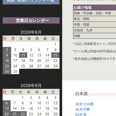
お届け地域
関東・甲信越・北陸・中部
東北・関西
営業日カレンダー
中国・四国
北海道・九州
2026年8月
沖縄
日
月
火
水
木
金
土
*上記に別途配送カートン代33
1
2
3
4
5
6
7
8
*クール便は別途440円(税込
9
10
11
12
13
14
15
*表示金額は消費税率10％です
16
17
18
19
20
21
22
23
24
25
26
27
28
29
30
31
2026年9月
日
月
火
水
木
金
土
日本酒
1
2
3
4
5
6
7
8
9
10
11
12
純米大吟醸
13
14
15
16
17
18
19
純米吟醸
20
21
22
23
24
25
26
純米酒