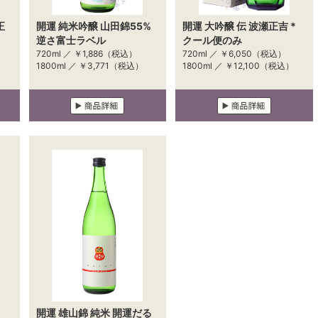
正
開運 純米吟醸 山田錦55%
開運 大吟醸 伝 波瀬正吉 *
逆さ富士ラベル
クール便のみ
）
720ml ／
￥1,886
（税込）
720ml ／
￥6,050
（税込）
1800ml ／
￥3,771
（税込）
1800ml ／
￥12,100
（税込）
開運 雄山錦 純米 開運だる