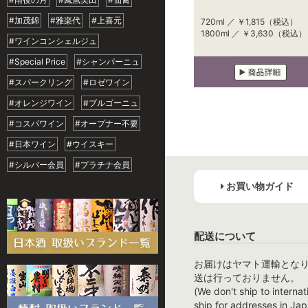
#加茂錦
#雅楽代
#上喜元
720ml ／
￥1,815
（税込）
1800ml ／
￥3,630
（税込）
#ワインコンシェルジュ
#Special Price
#シャンパーニュ
#スパークリング
#ロゼワイン
#オレンジワイン
#ブルゴーニュ
#コスパワイン
#オープナー不要
#日本ワイン
#ウイスキー
#シルバー会員
#プラチナ会員
お買い物ガイド
配送について
お届けはヤマト運輸とな
送は行っておりません。
(We don't ship to internat
ship for addresses in Jap