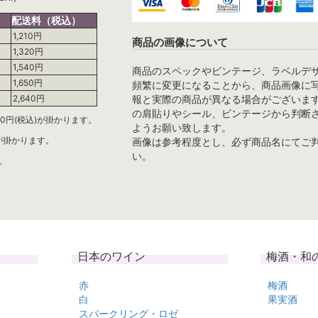
配送料（税込）
1,210円
商品の画像について
1,320円
1,540円
商品のスペックやビンテージ、ラベルデ
1,650円
頻繁に変更になることから、商品画像に
報と実際の商品が異なる場合がございま
2,640円
の肩貼りやシール、ビンテージから判断
0円(税込)が掛かります。
ようお願い致します。
)が掛かります。
画像は参考程度とし、必ず商品名にてご
い。
。
日本のワイン
梅酒・和
赤
梅酒
白
果実酒
スパークリング・ロゼ