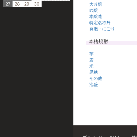
27
28
29
30
大吟醸
吟醸
本醸造
特定名称外
発泡・にごり
本格焼酎
芋
麦
米
黒糖
その他
泡盛