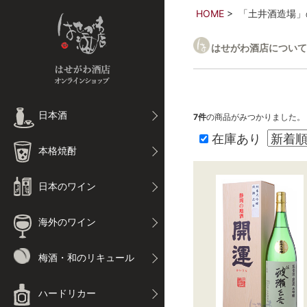
HOME
「土井酒造場」
はせがわ酒店について
日本酒
7
件
の商品がみつかりました。
在庫あり
本格焼酎
日本のワイン
海外のワイン
梅酒・和のリキュール
ハードリカー