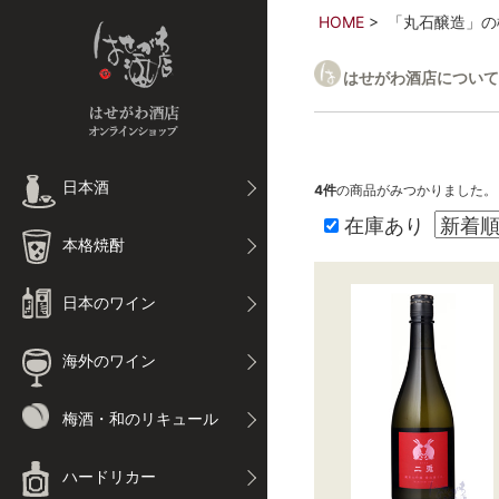
HOME
「丸石醸造」の
はせがわ酒店について
日本酒
4
件
の商品がみつかりました。
在庫あり
本格焼酎
日本のワイン
海外のワイン
梅酒・和のリキュール
ハードリカー